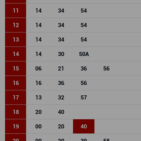
11
14
34
54
12
14
34
54
13
14
34
54
14
14
30
50
A
15
06
21
36
56
16
16
36
56
17
13
32
57
18
20
40
19
00
20
40
20
00
20
39
58