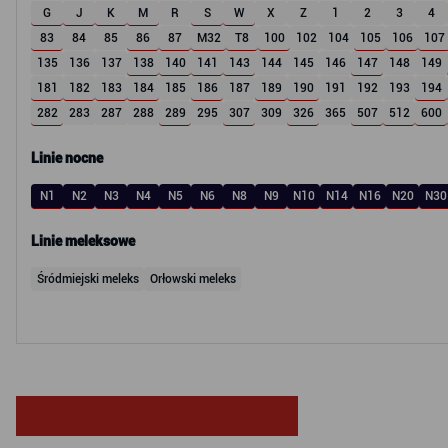
G
J
K
M
R
S
W
X
Z
1
2
3
4
83
84
85
86
87
M32
T8
100
102
104
105
106
107
135
136
137
138
140
141
143
144
145
146
147
148
149
181
182
183
184
185
186
187
189
190
191
192
193
194
282
283
287
288
289
295
307
309
326
365
507
512
600
Linie nocne
N1
N2
N3
N4
N5
N6
N8
N9
N10
N14
N16
N20
N30
Linie meleksowe
Śródmiejski meleks
Orłowski meleks