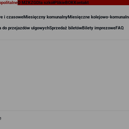
opolitalne
O MZKZG
Dla szkół
Pliki
eBOK
Kontakt
e i czasowe
Miesięczny komunalny
Miesięczne kolejowo-komunaln
a do przejazdów ulgowych
Sprzedaż biletów
Bilety imprezowe
FAQ
e