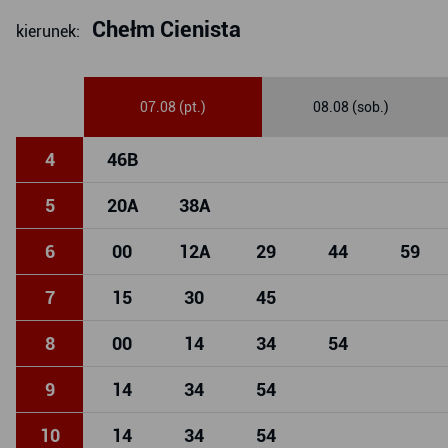
Chełm Cienista
kierunek:
07.08 (pt.)
08.08 (sob.)
4
46
B
5
20
A
38
A
6
00
12
A
29
44
59
7
15
30
45
8
00
14
34
54
9
14
34
54
10
14
34
54