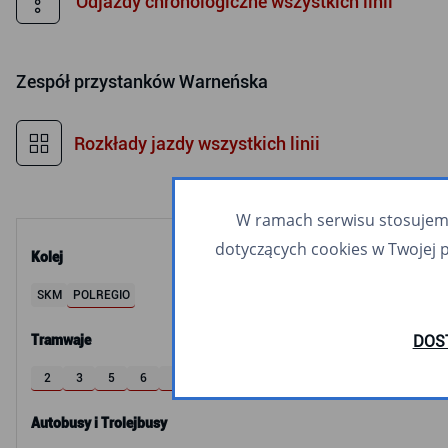
Odjazdy chronologiczne wszystkich linii
Zespół przystanków
Warneńska
Rozkłady jazdy wszystkich linii
W ramach serwisu stosujemy 
dotyczących cookies w Twojej 
Kolej
SKM
POLREGIO
Tramwaje
DOS
2
3
5
6
8
9
10
11
12
60
63
Autobusy i Trolejbusy