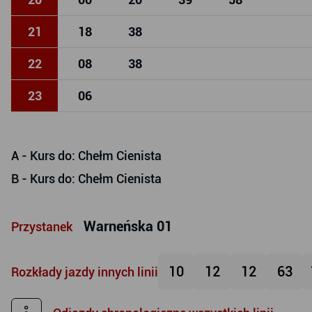
21
18
38
22
08
38
23
06
A
- Kurs do: Chełm Cienista
B
- Kurs do: Chełm Cienista
Warneńska 01
Przystanek
10
12
12
63
Rozkłady jazdy innych linii