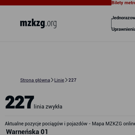
Bilety metr
Metropolitalny Związek
Komunikacyjny Zatoki Gdańskiej
Jednorazow
Uprawnieni
Strona główna
Linie
227
227
linia zwykła
Aktualne pozycje pociągów i pojazdów - Mapa MZKZG onlin
Warneńska 01