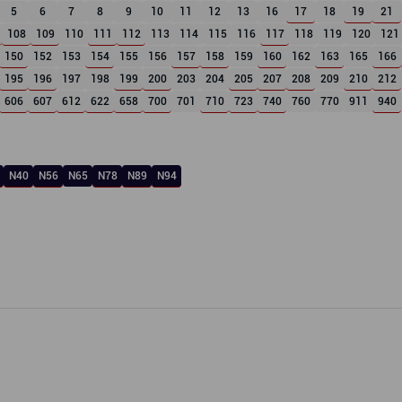
5
6
7
8
9
10
11
12
13
16
17
18
19
21
108
109
110
111
112
113
114
115
116
117
118
119
120
121
150
152
153
154
155
156
157
158
159
160
162
163
165
166
195
196
197
198
199
200
203
204
205
207
208
209
210
212
606
607
612
622
658
700
701
710
723
740
760
770
911
940
N40
N56
N65
N78
N89
N94