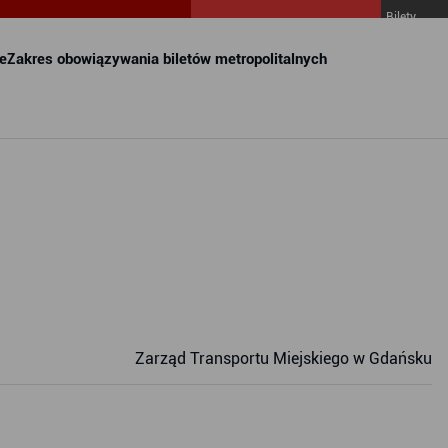
Bilety
MZKZG w
FALA
e
Zakres obowiązywania biletów metropolitalnych
Zarząd Transportu Miejskiego w Gdańsku