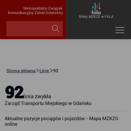
Metropolitalny Związek
Komunikacyjny Zatoki Gdańskiej
Bilety MZKZG w FALA
Strona główna
Linie
92
92
linia zwykła
Zarząd Transportu Miejskiego w Gdańsku
Aktualne pozycje pociągów i pojazdów - Mapa MZKZG
online