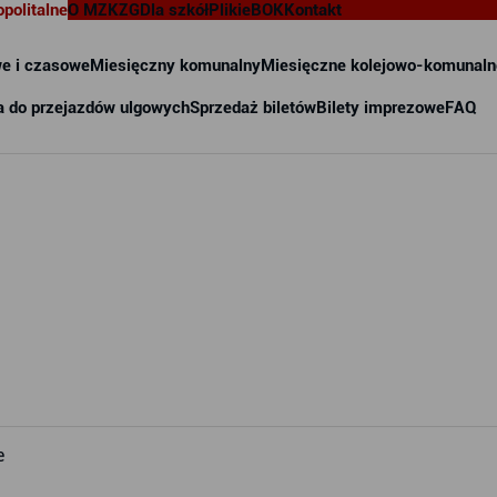
opolitalne
O MZKZG
Dla szkół
Pliki
eBOK
Kontakt
e i czasowe
Miesięczny komunalny
Miesięczne kolejowo-komunaln
a do przejazdów ulgowych
Sprzedaż biletów
Bilety imprezowe
FAQ
e