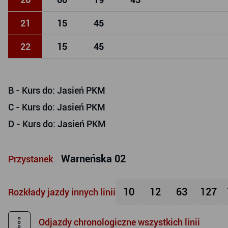
21
15
45
22
15
45
B
- Kurs do: Jasień PKM
C
- Kurs do: Jasień PKM
D
- Kurs do: Jasień PKM
Warneńska 02
Przystanek
10
12
63
127
Rozkłady jazdy innych linii
Odjazdy chronologiczne wszystkich linii