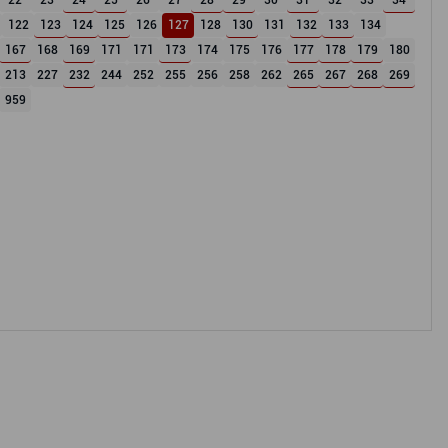
22
23
24
25
26
27
28
29
30
31
32
33
34
122
123
124
125
126
127
128
130
131
132
133
134
167
168
169
171
171
173
174
175
176
177
178
179
180
213
227
232
244
252
255
256
258
262
265
267
268
269
959