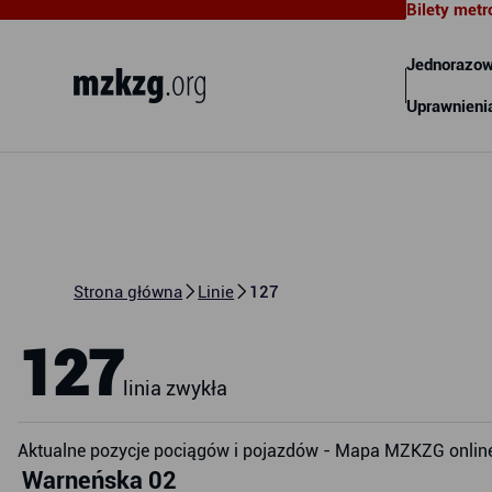
Bilety metr
Metropolitalny Związek
Komunikacyjny Zatoki Gdańskiej
Jednorazow
Uprawnieni
Strona główna
Linie
127
127
linia zwykła
Aktualne pozycje pociągów i pojazdów - Mapa MZKZG onlin
Warneńska 02