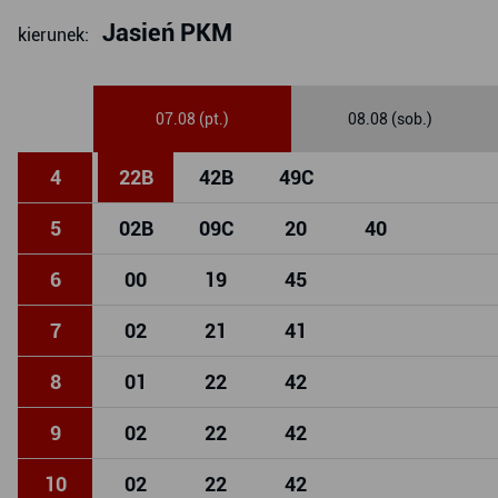
Jasień PKM
kierunek:
07.08 (pt.)
08.08 (sob.)
4
22
B
42
B
49
C
5
02
B
09
C
20
40
6
00
19
45
7
02
21
41
8
01
22
42
9
02
22
42
10
02
22
42