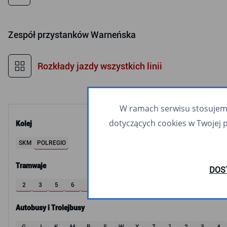
Zespół przystanków
Warneńska
Rozkłady jazdy wszystkich linii
W ramach serwisu stosujemy 
dotyczących cookies w Twojej 
Kolej
SKM
POLREGIO
Tramwaje
DOS
2
3
5
6
8
9
10
11
12
60
63
Autobusy i Trolejbusy