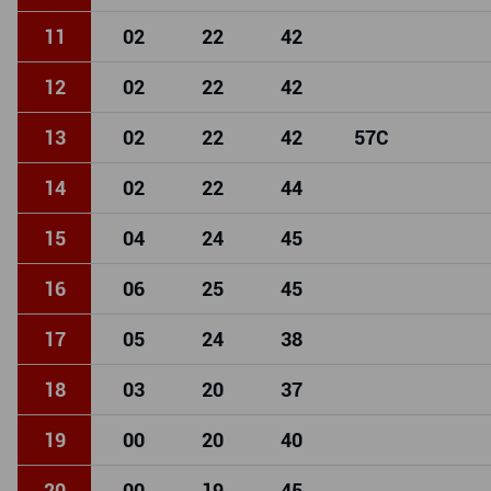
11
02
22
42
12
02
22
42
13
02
22
42
57
C
14
02
22
44
15
04
24
45
16
06
25
45
17
05
24
38
18
03
20
37
19
00
20
40
20
00
19
45