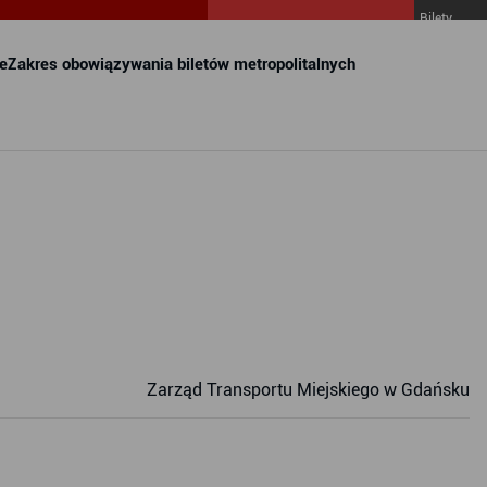
Bilety
MZKZG w
FALA
e
Zakres obowiązywania biletów metropolitalnych
Zarząd Transportu Miejskiego w Gdańsku