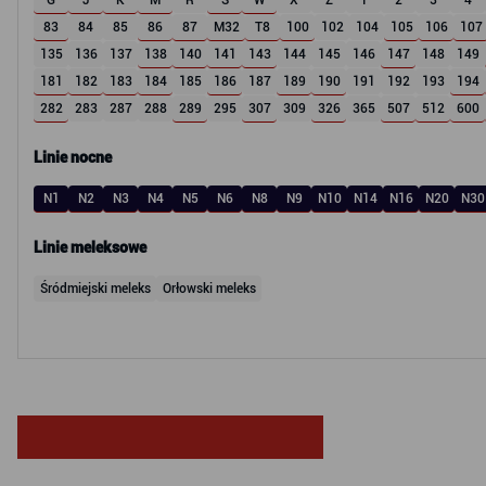
G
J
K
M
R
S
W
X
Z
1
2
3
4
83
84
85
86
87
M32
T8
100
102
104
105
106
107
135
136
137
138
140
141
143
144
145
146
147
148
149
181
182
183
184
185
186
187
189
190
191
192
193
194
282
283
287
288
289
295
307
309
326
365
507
512
600
Linie nocne
N1
N2
N3
N4
N5
N6
N8
N9
N10
N14
N16
N20
N30
Linie meleksowe
Śródmiejski meleks
Orłowski meleks