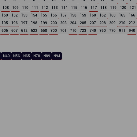
5
6
7
8
9
10
11
12
13
16
17
18
19
21
108
109
110
111
112
113
114
115
116
117
118
119
120
121
150
152
153
154
155
156
157
158
159
160
162
163
165
166
195
196
197
198
199
200
203
204
205
207
208
209
210
212
606
607
612
622
658
700
701
710
723
740
760
770
911
940
N40
N56
N65
N78
N89
N94