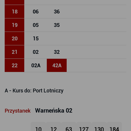
18
06
36
19
05
35
20
15
21
02
32
22
02
A
42
A
A
- Kurs do: Port Lotniczy
Warneńska 02
Przystanek
10
12
63
127
130
184