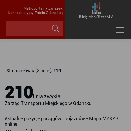
Metropolitalny Związek
Komunikacyjny Zatoki Gdańskiej
Bilety MZKZG w FALA
Strona główna
Linie
210
210
linia zwykła
Zarząd Transportu Miejskiego w Gdańsku
Aktualne pozycje pociągów i pojazdów - Mapa MZKZG
online