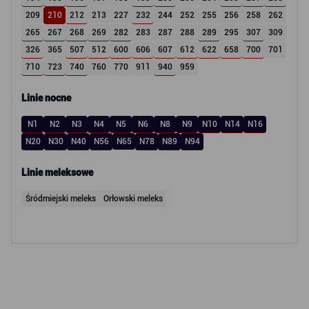
209
210
212
213
227
232
244
252
255
256
258
262
265
267
268
269
282
283
287
288
289
295
307
309
326
365
507
512
600
606
607
612
622
658
700
701
710
723
740
760
770
911
940
959
Linie nocne
N1
N2
N3
N4
N5
N6
N8
N9
N10
N14
N16
N20
N30
N40
N56
N65
N78
N89
N94
Linie meleksowe
Śródmiejski meleks
Orłowski meleks