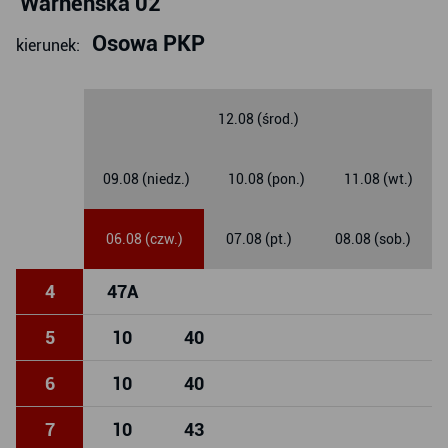
Warneńska 02
Osowa PKP
kierunek:
12.08 (środ.)
09.08 (niedz.)
10.08 (pon.)
11.08 (wt.)
06.08 (czw.)
07.08 (pt.)
08.08 (sob.)
4
47
A
5
10
40
6
10
40
7
10
43