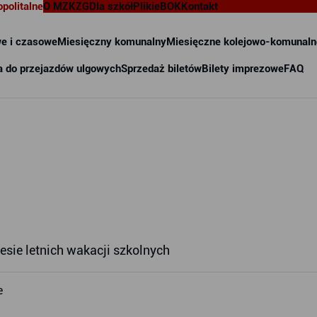
opolitalne
O MZKZG
Dla szkół
Pliki
eBOK
Kontakt
e i czasowe
Miesięczny komunalny
Miesięczne kolejowo-komunaln
a do przejazdów ulgowych
Sprzedaż biletów
Bilety imprezowe
FAQ
esie letnich wakacji szkolnych
e