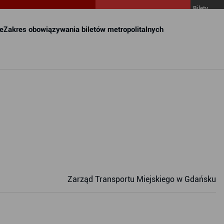
Bilety
MZKZG w
FALA
e
Zakres obowiązywania biletów metropolitalnych
Zarząd Transportu Miejskiego w Gdańsku