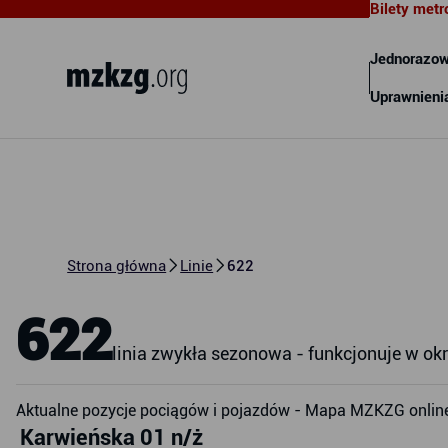
Bilety metr
Metropolitalny Związek
Komunikacyjny Zatoki Gdańskiej
Jednorazow
Uprawnieni
Strona główna
Linie
622
622
linia zwykła sezonowa - funkcjonuje w okr
Aktualne pozycje pociągów i pojazdów - Mapa MZKZG onlin
Karwieńska 01 n/ż