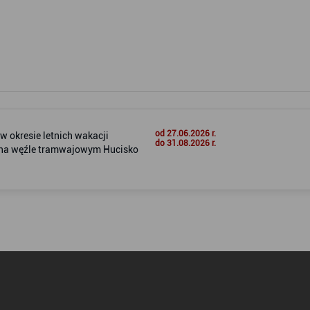
od 27.06.2026 r.
 okresie letnich wakacji
do 31.08.2026 r.
i na węźle tramwajowym Hucisko