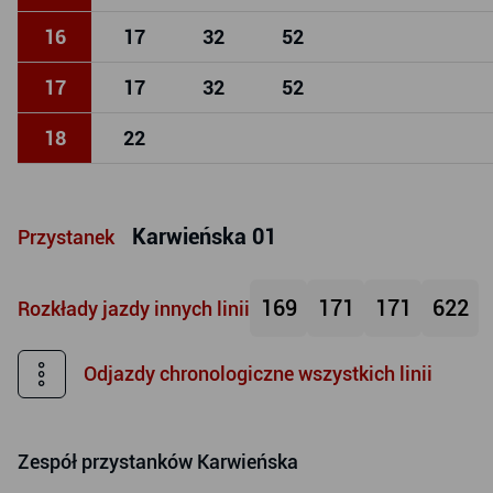
16
17
32
52
17
17
32
52
18
22
Karwieńska 01
Przystanek
169
171
171
622
Rozkłady jazdy innych linii
Odjazdy chronologiczne wszystkich linii
Zespół przystanków
Karwieńska