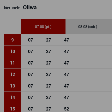
Oliwa
kierunek:
07.08 (pt.)
08.08 (sob.)
9
07
27
47
10
07
27
47
11
07
27
47
12
07
27
47
13
07
27
47
14
07
27
47
15
07
27
52