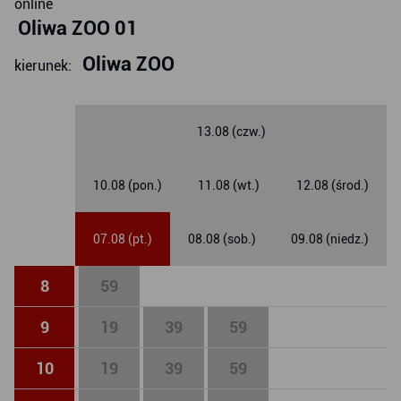
online
Oliwa ZOO 01
Oliwa ZOO
kierunek:
13.08 (czw.)
10.08 (pon.)
11.08 (wt.)
12.08 (środ.)
07.08 (pt.)
08.08 (sob.)
09.08 (niedz.)
8
59
9
19
39
59
10
19
39
59