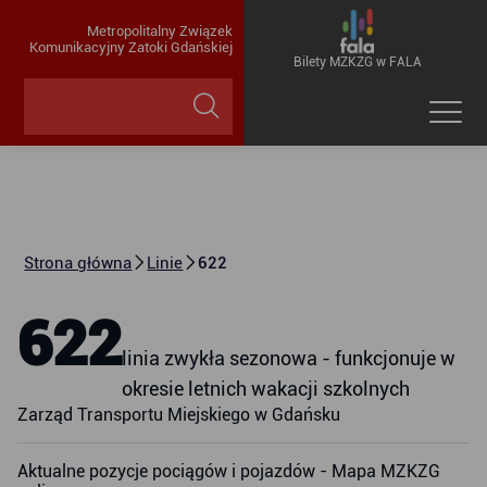
Metropolitalny Związek
Komunikacyjny Zatoki Gdańskiej
Bilety MZKZG w FALA
Strona główna
Linie
622
622
linia zwykła sezonowa - funkcjonuje w
okresie letnich wakacji szkolnych
Zarząd Transportu Miejskiego w Gdańsku
Aktualne pozycje pociągów i pojazdów - Mapa MZKZG