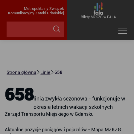
Metropolitalny Związek
Komunikacyjny Zatoki Gdańskiej
Bilety MZKZG w FALA
Strona główna
Linie
658
658
linia zwykła sezonowa - funkcjonuje w
okresie letnich wakacji szkolnych
Zarząd Transportu Miejskiego w Gdańsku
Aktualne pozycje pociągów i pojazdów - Mapa MZKZG