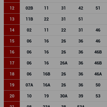
12
02
B
11
31
42
51
13
11
B
22
31
51
14
02
11
22
31
46
15
06
16
26
36
46
16
06
16
26
36
46
B
17
06
16
26
A
36
46
B
18
06
16
B
26
36
46
A
19
07
A
16
A
26
36
50
20
10
19
30
A
39
53
21
08
23
A
38
53
A