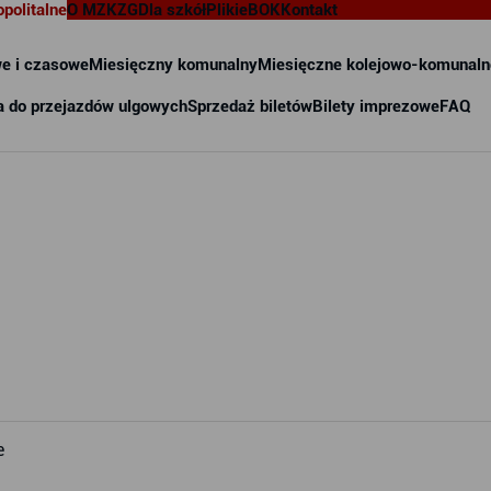
opolitalne
O MZKZG
Dla szkół
Pliki
eBOK
Kontakt
e i czasowe
Miesięczny komunalny
Miesięczne kolejowo-komunaln
a do przejazdów ulgowych
Sprzedaż biletów
Bilety imprezowe
FAQ
e