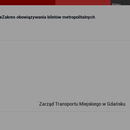
Bilety
MZKZG w
FALA
e
Zakres obowiązywania biletów metropolitalnych
Zarząd Transportu Miejskiego w Gdańsku