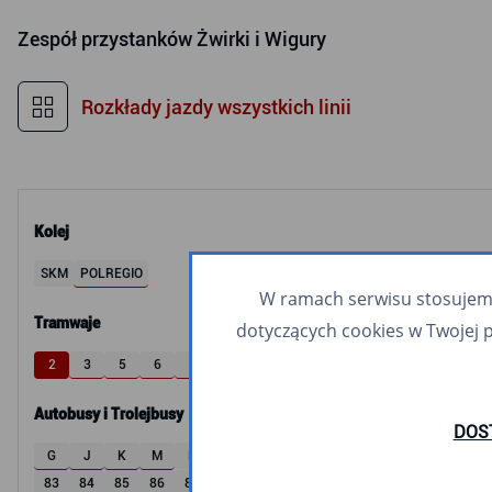
Zespół przystanków
Żwirki i Wigury
Rozkłady jazdy wszystkich linii
Kolej
SKM
POLREGIO
W ramach serwisu stosujemy 
Tramwaje
dotyczących cookies w Twojej 
2
3
5
6
8
9
10
11
12
60
63
Autobusy i Trolejbusy
DOS
G
J
K
M
R
S
W
X
Z
1
2
3
4
83
84
85
86
87
M32
T8
100
102
104
105
106
107