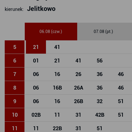
Jelitkowo
kierunek:
06.08 (czw.)
07.08 (pt.)
5
21
41
6
01
21
41
56
7
06
16
26
36
46
8
06
16
B
26
A
36
46
9
06
16
26
B
32
51
10
02
B
11
31
42
B
51
11
11
22
B
31
51