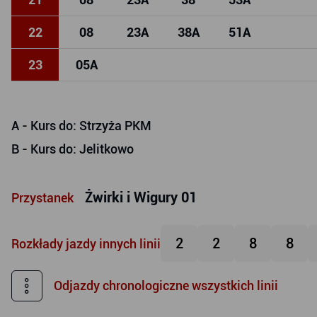
22
08
23
A
38
A
51
A
23
05
A
A
- Kurs do: Strzyża PKM
B
- Kurs do: Jelitkowo
Żwirki i Wigury 01
Przystanek
2
2
8
8
Rozkłady jazdy innych linii
Odjazdy chronologiczne wszystkich linii