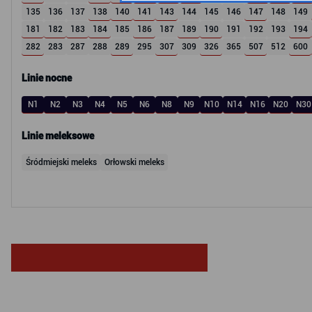
135
136
137
138
140
141
143
144
145
146
147
148
149
181
182
183
184
185
186
187
189
190
191
192
193
194
282
283
287
288
289
295
307
309
326
365
507
512
600
Linie nocne
N1
N2
N3
N4
N5
N6
N8
N9
N10
N14
N16
N20
N30
Linie meleksowe
Śródmiejski meleks
Orłowski meleks