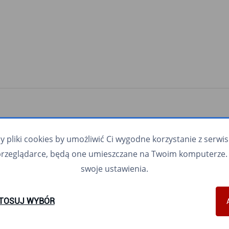
pliki cookies by umożliwić Ci wygodne korzystanie z serwisu.
przeglądarce, będą one umieszczane na Twoim komputerze. 
swoje ustawienia.
TOSUJ WYBÓR
5
6
7
8
9
10
11
12
13
16
17
18
19
21
108
109
110
111
112
113
114
115
116
117
118
119
120
121