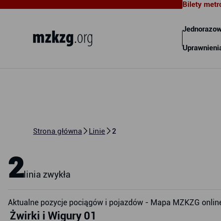
Bilety metr
Metropolitalny Związek
Komunikacyjny Zatoki Gdańskiej
Jednorazow
Uprawnieni
Strona główna
Linie
2
2
linia zwykła
Aktualne pozycje pociągów i pojazdów - Mapa MZKZG onlin
Żwirki i Wigury 01