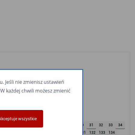
 Jeśli nie zmienisz ustawień
W każdej chwili możesz zmienić
Akceptuje wszystkie
22
23
24
25
26
27
28
29
30
31
32
33
34
122
123
124
125
126
127
128
130
131
132
133
134