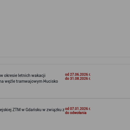
od 27.06.2026 r.
 okresie letnich wakacji
do 31.08.2026 r.
i na węźle tramwajowym Hucisko
od 07.01.2026 r.
jskiej ZTM w Gdańsku w związku z
do odwołania