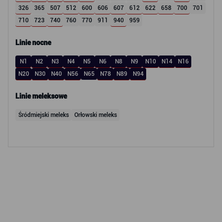
326
365
507
512
600
606
607
612
622
658
700
701
710
723
740
760
770
911
940
959
Linie nocne
N1
N2
N3
N4
N5
N6
N8
N9
N10
N14
N16
N20
N30
N40
N56
N65
N78
N89
N94
Linie meleksowe
Śródmiejski meleks
Orłowski meleks