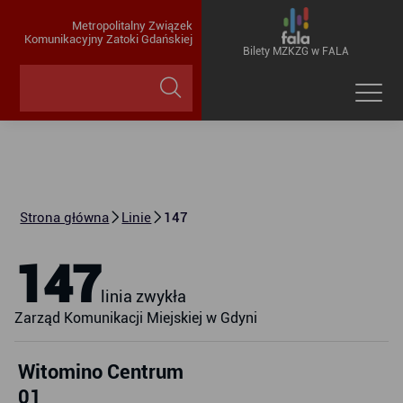
Metropolitalny Związek
Komunikacyjny Zatoki Gdańskiej
Bilety MZKZG w FALA
Strona główna
Linie
147
147
linia zwykła
Zarząd Komunikacji Miejskiej w Gdyni
Witomino Centrum
01