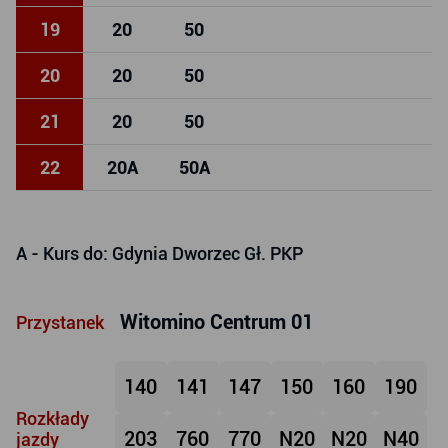
19
20
50
20
20
50
21
20
50
22
20
A
50
A
A
- Kurs do: Gdynia Dworzec Gł. PKP
Witomino Centrum 01
Przystanek
140
141
147
150
160
190
Rozkłady
203
760
770
N20
N20
N40
jazdy