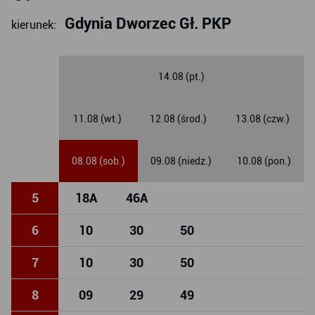
Gdynia Dworzec Gł. PKP
kierunek:
14.08 (pt.)
11.08 (wt.)
12.08 (środ.)
13.08 (czw.)
08.08 (sob.)
09.08 (niedz.)
10.08 (pon.)
5
18
A
46
A
6
10
30
50
7
10
30
50
8
09
29
49