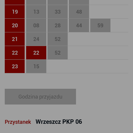
19
13
33
48
20
08
28
44
59
21
24
52
22
22
52
23
15
Godzina przyjazdu
Wrzeszcz PKP 06
Przystanek