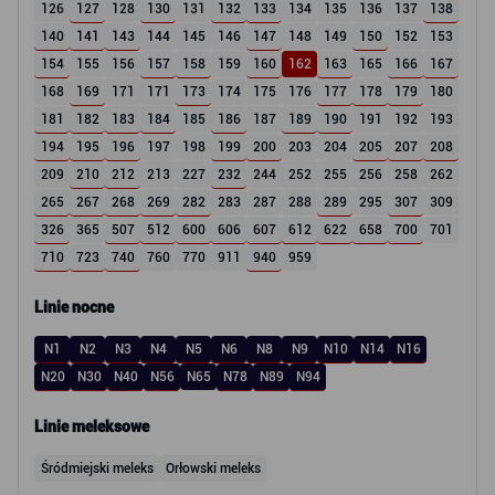
126
127
128
130
131
132
133
134
135
136
137
138
140
141
143
144
145
146
147
148
149
150
152
153
154
155
156
157
158
159
160
162
163
165
166
167
168
169
171
171
173
174
175
176
177
178
179
180
181
182
183
184
185
186
187
189
190
191
192
193
194
195
196
197
198
199
200
203
204
205
207
208
209
210
212
213
227
232
244
252
255
256
258
262
265
267
268
269
282
283
287
288
289
295
307
309
326
365
507
512
600
606
607
612
622
658
700
701
710
723
740
760
770
911
940
959
Linie nocne
N1
N2
N3
N4
N5
N6
N8
N9
N10
N14
N16
N20
N30
N40
N56
N65
N78
N89
N94
Linie meleksowe
Śródmiejski meleks
Orłowski meleks