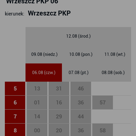
Wrzeszcz PKP 06
Wrzeszcz PKP
kierunek:
12.08 (środ.)
09.08 (niedz.)
10.08 (pon.)
11.08 (wt.)
06.08 (czw.)
07.08 (pt.)
08.08 (sob.)
5
13
31
46
6
01
16
36
57
7
14
29
44
8
00
20
36
58