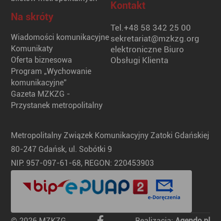
Kontakt
Na skróty
Tel.
+48 58 342 25 00
Wiadomości komunikacyjne
sekretariat@mzkzg.org
Komunikaty
elektroniczne Biuro
Oferta biznesowa
Obsługi Klienta
Program „Wychowanie
komunikacyjne”
Gazeta MZKZG -
Przystanek metropolitalny
Metropolitalny Związek Komunikacyjny Zatoki Gdańskiej
80-247 Gdańsk, ul. Sobótki 9
NIP: 957-097-61-68, REGON: 220453903
© 2026 MZKZG
Realizacja:
Agendo.pl