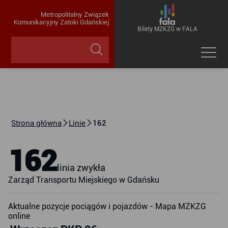
Metropolitalny Związek
Komunikacyjny Zatoki Gdańskiej
Bilety MZKZG w FALA
Strona główna
Linie
162
162
linia zwykła
Zarząd Transportu Miejskiego w Gdańsku
Aktualne pozycje pociągów i pojazdów - Mapa MZKZG
online