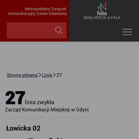
Metropolitalny Związek
Komunikacyjny Zatoki Gdańskiej
Bilety MZKZG w FALA
Strona główna
Linie
27
27
linia zwykła
Zarząd Komunikacji Miejskiej w Gdyni
Łowicka 02