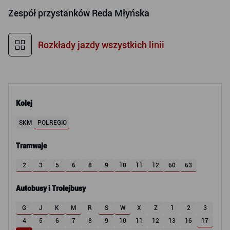
Zespół przystanków
Reda Młyńska
Rozkłady jazdy wszystkich linii
Kolej
SKM
POLREGIO
Tramwaje
2
3
5
6
8
9
10
11
12
60
63
Autobusy i Trolejbusy
G
J
K
M
R
S
W
X
Z
1
2
3
4
5
6
7
8
9
10
11
12
13
16
17