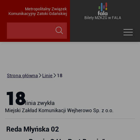
Metropolitalny Związek
Komunikacyjny Zatoki Gdańskiej
Bilety MZKZG w FALA
Strona główna
Linie
18
18
linia zwykła
Miejski Zakład Komunikacji Wejherowo Sp. z o.o.
Reda Młyńska 02