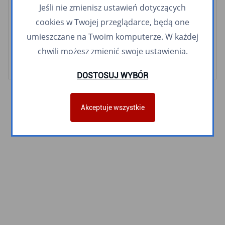
N20
N30
N40
N56
N65
N78
N89
N94
Jeśli nie zmienisz ustawień dotyczących
cookies w Twojej przeglądarce, będą one
Linie meleksowe
umieszczane na Twoim komputerze. W każdej
Śródmiejski meleks
Orłowski meleks
chwili możesz zmienić swoje ustawienia.
DOSTOSUJ WYBÓR
Akceptuje wszystkie