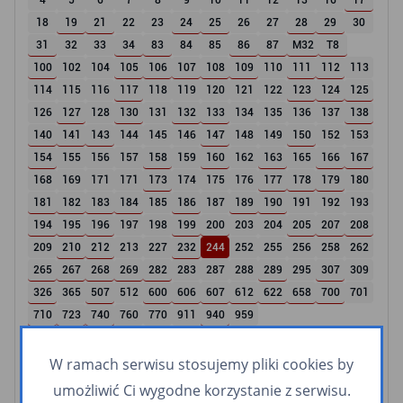
4
5
6
7
8
9
10
11
12
13
16
17
18
19
21
22
23
24
25
26
27
28
29
30
31
32
33
34
83
84
85
86
87
M32
T8
100
102
104
105
106
107
108
109
110
111
112
113
114
115
116
117
118
119
120
121
122
123
124
125
126
127
128
130
131
132
133
134
135
136
137
138
140
141
143
144
145
146
147
148
149
150
152
153
154
155
156
157
158
159
160
162
163
165
166
167
168
169
171
171
173
174
175
176
177
178
179
180
181
182
183
184
185
186
187
189
190
191
192
193
194
195
196
197
198
199
200
203
204
205
207
208
209
210
212
213
227
232
244
252
255
256
258
262
265
267
268
269
282
283
287
288
289
295
307
309
326
365
507
512
600
606
607
612
622
658
700
701
710
723
740
760
770
911
940
959
Linie nocne
W ramach serwisu stosujemy pliki cookies by
umożliwić Ci wygodne korzystanie z serwisu.
N1
N2
N3
N4
N5
N6
N8
N9
N10
N14
N16