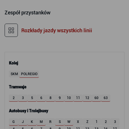
Zespół przystanków
Rozkłady jazdy wszystkich linii
Kolej
SKM
POLREGIO
Tramwaje
2
3
5
6
8
9
10
11
12
60
63
Autobusy i Trolejbusy
G
J
K
M
R
S
W
X
Z
1
2
3