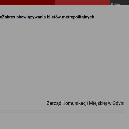
Bilety
MZKZG w
FALA
e
Zakres obowiązywania biletów metropolitalnych
Zarząd Komunikacji Miejskiej w Gdyni