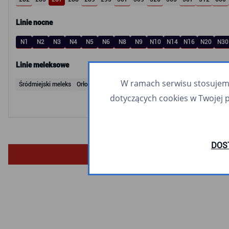
Linie nocne
N1
N2
N3
N4
N5
N6
N8
N9
N10
N14
N16
N20
N30
Linie meleksowe
W ramach serwisu stosujemy 
Śródmiejski meleks
Orłowski meleks
dotyczących cookies w Twojej 
DOS