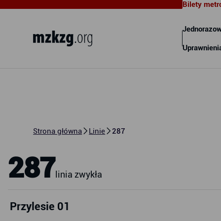
Bilety metr
Metropolitalny Związek
Komunikacyjny Zatoki Gdańskiej
Jednorazow
Uprawnieni
Strona główna
Linie
287
287
linia zwykła
Przylesie 01