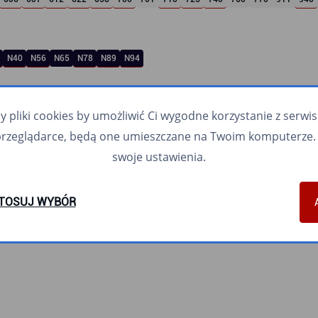
N40
N56
N65
N78
N89
N94
pliki cookies by umożliwić Ci wygodne korzystanie z serwisu.
przeglądarce, będą one umieszczane na Twoim komputerze. 
swoje ustawienia.
TOSUJ WYBÓR