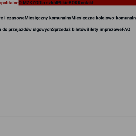
opolitalne
O MZKZG
Dla szkół
Pliki
eBOK
Kontakt
e i czasowe
Miesięczny komunalny
Miesięczne kolejowo-komunaln
a do przejazdów ulgowych
Sprzedaż biletów
Bilety imprezowe
FAQ