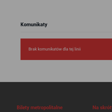
Komunikaty
Brak komunikatów dla tej linii
Bilety metropolitalne
Na skrót