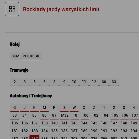
Rozkłady jazdy wszystkich linii
Kolej
SKM
POLREGIO
Tramwaje
2
3
5
6
8
9
10
11
12
60
63
Autobusy i Trolejbusy
G
J
K
M
R
S
W
X
Z
1
2
3
4
83
84
85
86
87
M32
T8
100
102
104
105
106
107
135
136
137
138
140
141
143
144
145
146
147
148
149
181
182
183
184
185
186
187
189
190
191
192
193
194
282
283
287
288
289
295
307
309
326
365
507
512
600