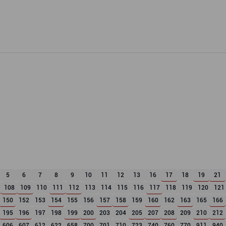
5
6
7
8
9
10
11
12
13
16
17
18
19
21
108
109
110
111
112
113
114
115
116
117
118
119
120
121
150
152
153
154
155
156
157
158
159
160
162
163
165
166
195
196
197
198
199
200
203
204
205
207
208
209
210
212
606
607
612
622
658
700
701
710
723
740
760
770
911
940