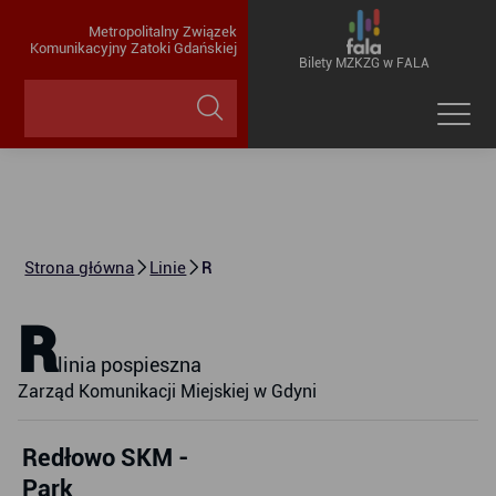
Metropolitalny Związek
Komunikacyjny Zatoki Gdańskiej
Bilety MZKZG w FALA
Strona główna
Linie
R
R
linia pospieszna
Zarząd Komunikacji Miejskiej w Gdyni
Redłowo SKM -
Park