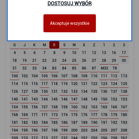
DOSTOSUJ WYBÓR
Tramwaje
2
3
5
6
8
9
10
11
12
60
63
Akceptuje wszystkie
Autobusy i Trolejbusy
G
J
K
M
R
S
W
X
Z
1
2
3
4
5
6
7
8
9
10
11
12
13
16
17
18
19
21
22
23
24
25
26
27
28
29
30
31
32
33
34
83
84
85
86
87
M32
T8
100
102
104
105
106
107
108
109
110
111
112
113
114
115
116
117
118
119
120
121
122
123
124
125
126
127
128
130
131
132
133
134
135
136
137
138
140
141
143
144
145
146
147
148
149
150
152
153
154
155
156
157
158
159
160
162
163
165
166
167
168
169
171
171
173
174
175
176
177
178
179
180
181
182
183
184
185
186
187
189
190
191
192
193
194
195
196
197
198
199
200
203
204
205
207
208
209
210
212
213
227
232
244
252
255
256
258
262