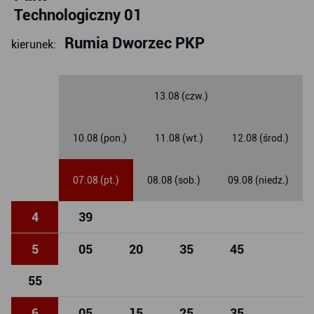
Technologiczny 01
Rumia Dworzec PKP
kierunek:
13.08 (czw.)
10.08 (pon.)
11.08 (wt.)
12.08 (środ.)
07.08 (pt.)
08.08 (sob.)
09.08 (niedz.)
4
39
5
05
20
35
45
55
6
05
15
25
35