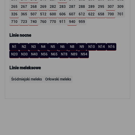
265
267
268
269
282
283
287
288
289
295
307
309
326
365
507
512
600
606
607
612
622
658
700
701
710
723
740
760
770
911
940
959
Linie nocne
N1
N2
N3
N4
N5
N6
N8
N9
N10
N14
N16
N20
N30
N40
N56
N65
N78
N89
N94
Linie meleksowe
Śródmiejski meleks
Orłowski meleks