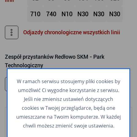
710
740
N10
N30
N30
N30
Odjazdy chronologiczne wszystkich linii
Zespół przystanków
Redłowo SKM - Park
Technologiczny
W ramach serwisu stosujemy pliki cookies by
Rozkłady jazdy wszystkich linii
umożliwić Ci wygodne korzystanie z serwisu.
Jeśli nie zmienisz ustawień dotyczących
cookies w Twojej przeglądarce, będą one
umieszczane na Twoim komputerze. W każdej
Kolej
chwili możesz zmienić swoje ustawienia.
SKM
POLREGIO