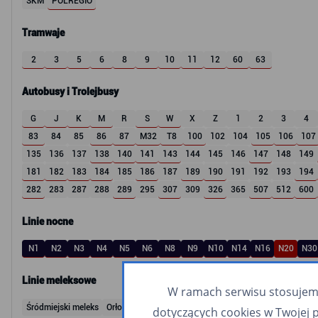
SKM
POLREGIO
Tramwaje
2
3
5
6
8
9
10
11
12
60
63
Autobusy i Trolejbusy
G
J
K
M
R
S
W
X
Z
1
2
3
4
83
84
85
86
87
M32
T8
100
102
104
105
106
107
135
136
137
138
140
141
143
144
145
146
147
148
149
181
182
183
184
185
186
187
189
190
191
192
193
194
282
283
287
288
289
295
307
309
326
365
507
512
600
Linie nocne
N1
N2
N3
N4
N5
N6
N8
N9
N10
N14
N16
N20
N30
Linie meleksowe
W ramach serwisu stosujemy 
Śródmiejski meleks
Orłowski meleks
dotyczących cookies w Twojej 