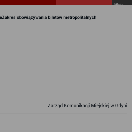
Bilety
MZKZG w
FALA
e
Zakres obowiązywania biletów metropolitalnych
Zarząd Komunikacji Miejskiej w Gdyni