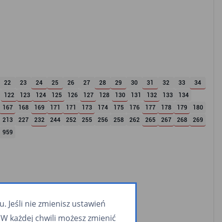
22
23
24
25
26
27
28
29
30
31
32
33
34
122
123
124
125
126
127
128
130
131
132
133
134
167
168
169
171
171
173
174
175
176
177
178
179
180
213
227
232
244
252
255
256
258
262
265
267
268
269
959
 Jeśli nie zmienisz ustawień
W każdej chwili możesz zmienić