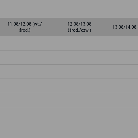
11.08/12.08 (wt./
12.08/13.08
13.08/14.08 
środ.)
(środ./czw.)