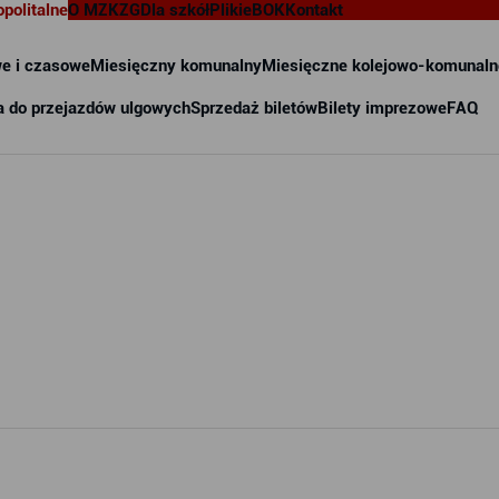
opolitalne
O MZKZG
Dla szkół
Pliki
eBOK
Kontakt
e i czasowe
Miesięczny komunalny
Miesięczne kolejowo-komunaln
a do przejazdów ulgowych
Sprzedaż biletów
Bilety imprezowe
FAQ