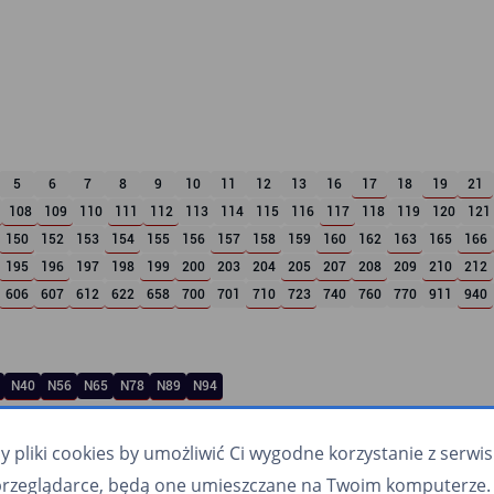
5
6
7
8
9
10
11
12
13
16
17
18
19
21
108
109
110
111
112
113
114
115
116
117
118
119
120
121
150
152
153
154
155
156
157
158
159
160
162
163
165
166
195
196
197
198
199
200
203
204
205
207
208
209
210
212
606
607
612
622
658
700
701
710
723
740
760
770
911
940
N40
N56
N65
N78
N89
N94
pliki cookies by umożliwić Ci wygodne korzystanie z serwisu.
przeglądarce, będą one umieszczane na Twoim komputerze. 