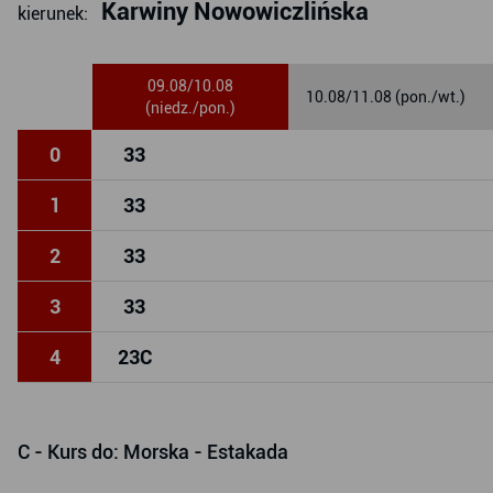
Karwiny Nowowiczlińska
kierunek:
09.08/10.08
10.08/11.08 (pon./wt.)
(niedz./pon.)
0
33
1
33
2
33
3
33
4
23
C
C
- Kurs do: Morska - Estakada