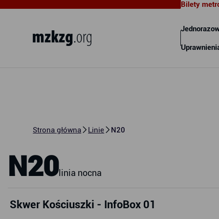
Bilety metr
Metropolitalny Związek
Komunikacyjny Zatoki Gdańskiej
Jednorazow
Uprawnieni
Strona główna
Linie
N20
N20
linia nocna
Skwer Kościuszki - InfoBox 01