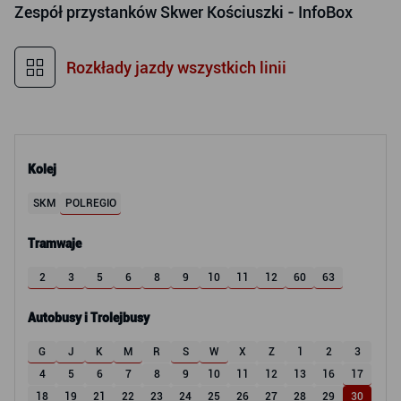
Zespół przystanków
Skwer Kościuszki - InfoBox
Rozkłady jazdy wszystkich linii
Kolej
SKM
POLREGIO
Tramwaje
2
3
5
6
8
9
10
11
12
60
63
Autobusy i Trolejbusy
G
J
K
M
R
S
W
X
Z
1
2
3
4
5
6
7
8
9
10
11
12
13
16
17
18
19
21
22
23
24
25
26
27
28
29
30