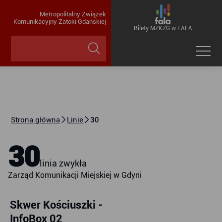
Metropolitalny Związek
Komunikacyjny Zatoki Gdańskiej
Bilety MZKZG w FALA
Strona główna
Linie
30
30
linia zwykła
Zarząd Komunikacji Miejskiej w Gdyni
Skwer Kościuszki -
InfoBox 02