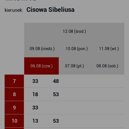
Cisowa Sibeliusa
kierunek:
12.08 (środ.)
09.08 (niedz.)
10.08 (pon.)
11.08 (wt.)
06.08 (czw.)
07.08 (pt.)
08.08 (sob.)
7
33
48
8
18
53
9
33
10
13
53