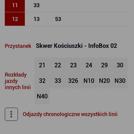
11
33
12
13
53
Skwer Kościuszki - InfoBox 02
Przystanek
21
22
23
24
29
30
Rozkłady
32
33
326
N10
N20
N30
jazdy
innych linii
N40
Odjazdy chronologiczne wszystkich linii