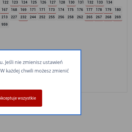
122
123
124
125
126
127
128
130
131
132
133
134
167
168
169
171
171
173
174
175
176
177
178
179
180
213
227
232
244
252
255
256
258
262
265
267
268
269
959
 Jeśli nie zmienisz ustawień
W każdej chwili możesz zmienić
Akceptuje wszystkie