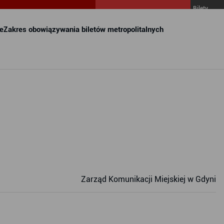
Bilety
MZKZG w
FALA
e
Zakres obowiązywania biletów metropolitalnych
Zarząd Komunikacji Miejskiej w Gdyni