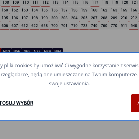
108
109
110
111
112
113
114
115
116
117
118
119
120
121
150
152
153
154
155
156
157
158
159
160
162
163
165
166
195
196
197
198
199
200
203
204
205
207
208
209
210
212
606
607
612
622
658
700
701
710
723
740
760
770
911
940
N40
N56
N65
N78
N89
N94
pliki cookies by umożliwić Ci wygodne korzystanie z serwisu.
przeglądarce, będą one umieszczane na Twoim komputerze. 
swoje ustawienia.
TOSUJ WYBÓR