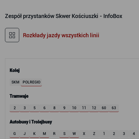
Zespół przystanków
Skwer Kościuszki - InfoBox
Rozkłady jazdy wszystkich linii
Kolej
SKM
POLREGIO
Tramwaje
2
3
5
6
8
9
10
11
12
60
63
Autobusy i Trolejbusy
G
J
K
M
R
S
W
X
Z
1
2
3
4