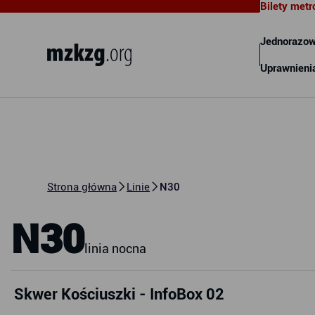
Bilety metr
Metropolitalny Związek
Komunikacyjny Zatoki Gdańskiej
Jednorazow
Uprawnieni
Strona główna
Linie
N30
N30
linia nocna
Skwer Kościuszki - InfoBox 02