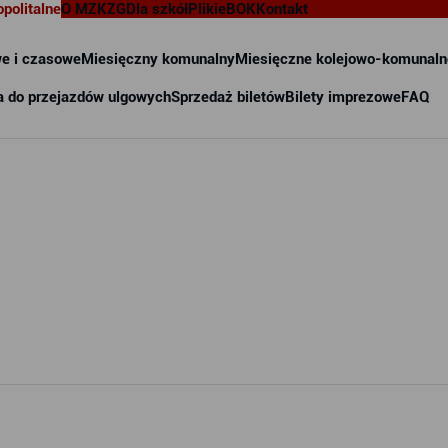
opolitalne
O MZKZG
Dla szkół
Pliki
eBOK
Kontakt
e i czasowe
Miesięczny komunalny
Miesięczne kolejowo-komunaln
a do przejazdów ulgowych
Sprzedaż biletów
Bilety imprezowe
FAQ