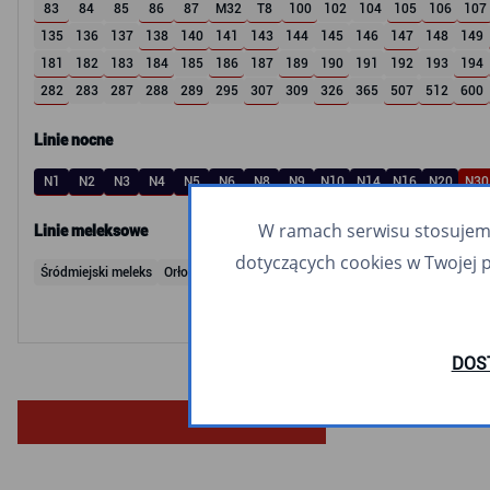
83
84
85
86
87
M32
T8
100
102
104
105
106
107
135
136
137
138
140
141
143
144
145
146
147
148
149
181
182
183
184
185
186
187
189
190
191
192
193
194
282
283
287
288
289
295
307
309
326
365
507
512
600
Linie nocne
N1
N2
N3
N4
N5
N6
N8
N9
N10
N14
N16
N20
N30
W ramach serwisu stosujemy 
Linie meleksowe
dotyczących cookies w Twojej 
Śródmiejski meleks
Orłowski meleks
DOS