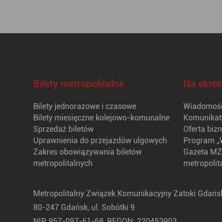
Bilety metropolitalne
Na skrót
Bilety jednorazowe i czasowe
Wiadomośc
Bilety miesięczne kolejowo-komunalne
Komunikat
Sprzedaż biletów
Oferta biz
Uprawnienia do przejazdów ulgowych
Program „
Zakres obowiązywania biletów
Gazeta MZ
metropolitalnych
metropolit
Metropolitalny Związek Komunikacyjny Zatoki Gdańsk
80-247 Gdańsk, ul. Sobótki 9
NIP: 957-097-61-68, REGON: 220453903