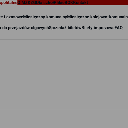
opolitalne
O MZKZG
Dla szkół
Pliki
eBOK
Kontakt
e i czasowe
Miesięczny komunalny
Miesięczne kolejowo-komunaln
a do przejazdów ulgowych
Sprzedaż biletów
Bilety imprezowe
FAQ