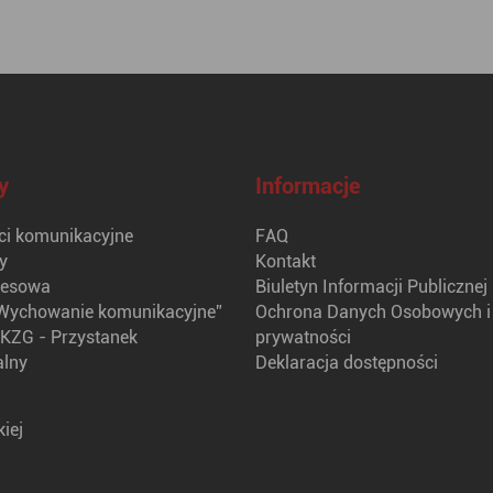
y
Informacje
i komunikacyjne
FAQ
y
Kontakt
nesowa
Biuletyn Informacji Publicznej
Wychowanie komunikacyjne”
Ochrona Danych Osobowych i 
KZG - Przystanek
prywatności
alny
Deklaracja dostępności
iej