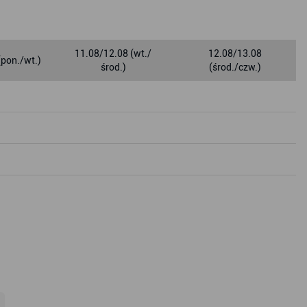
11.08/12.08 (wt./
12.08/13.08
(pon./wt.)
środ.)
(środ./czw.)