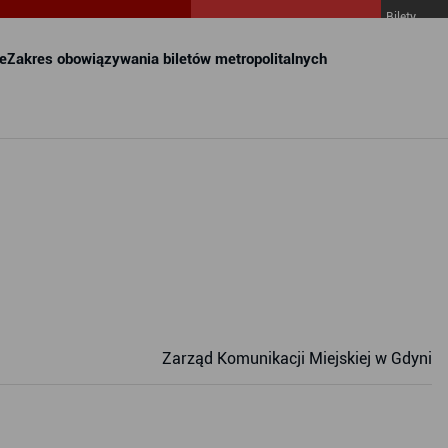
Bilety
MZKZG w
FALA
e
Zakres obowiązywania biletów metropolitalnych
Zarząd Komunikacji Miejskiej w Gdyni