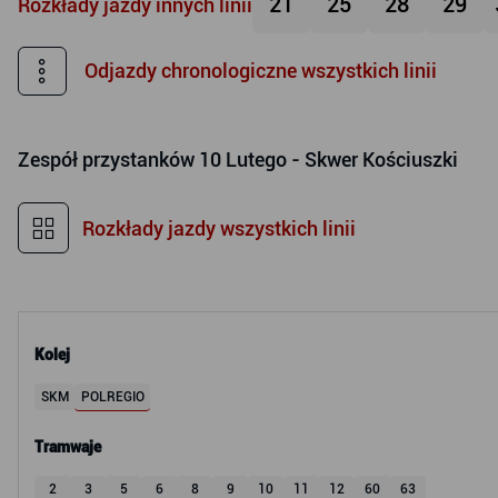
21
25
28
29
Rozkłady jazdy innych linii
Odjazdy chronologiczne wszystkich linii
Zespół przystanków
10 Lutego - Skwer Kościuszki
Rozkłady jazdy wszystkich linii
Kolej
SKM
POLREGIO
Tramwaje
2
3
5
6
8
9
10
11
12
60
63