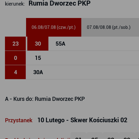
Rumia Dworzec PKP
kierunek:
06.08/07.08 (czw./pt.)
07.08/08.08 (pt./sob.)
23
30
55
A
0
15
4
30
A
A
- Kurs do: Rumia Dworzec PKP
10 Lutego - Skwer Kościuszki 02
Przystanek