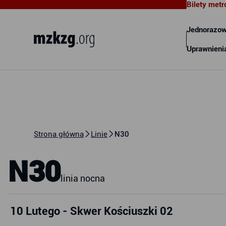
Bilety metr
Metropolitalny Związek
Komunikacyjny Zatoki Gdańskiej
Jednorazow
Uprawnieni
Strona główna
Linie
N30
N30
linia nocna
10 Lutego - Skwer Kościuszki 02