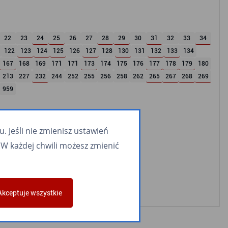
22
23
24
25
26
27
28
29
30
31
32
33
34
122
123
124
125
126
127
128
130
131
132
133
134
167
168
169
171
171
173
174
175
176
177
178
179
180
213
227
232
244
252
255
256
258
262
265
267
268
269
959
 Jeśli nie zmienisz ustawień
W każdej chwili możesz zmienić
Akceptuje wszystkie