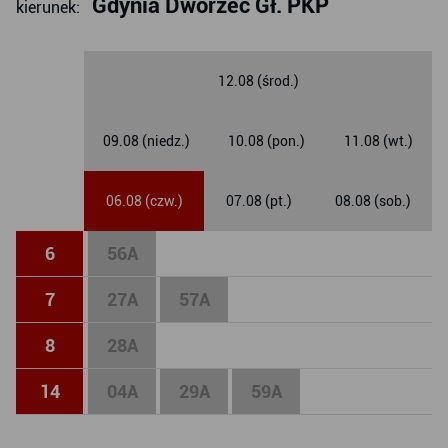
Gdynia Dworzec Gł. PKP
kierunek:
12.08 (środ.)
09.08 (niedz.)
10.08 (pon.)
11.08 (wt.)
06.08 (czw.)
07.08 (pt.)
08.08 (sob.)
6
56
A
7
27
A
57
A
8
28
A
14
04
A
29
A
59
A