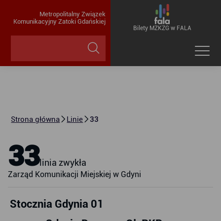
Metropolitalny Związek
Komunikacyjny Zatoki Gdańskiej
Bilety MZKZG w FALA
Strona główna
Linie
33
33
linia zwykła
Zarząd Komunikacji Miejskiej w Gdyni
Stocznia Gdynia 01