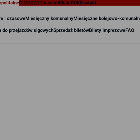
opolitalne
O MZKZG
Dla szkół
Pliki
eBOK
Kontakt
e i czasowe
Miesięczny komunalny
Miesięczne kolejowo-komunaln
a do przejazdów ulgowych
Sprzedaż biletów
Bilety imprezowe
FAQ