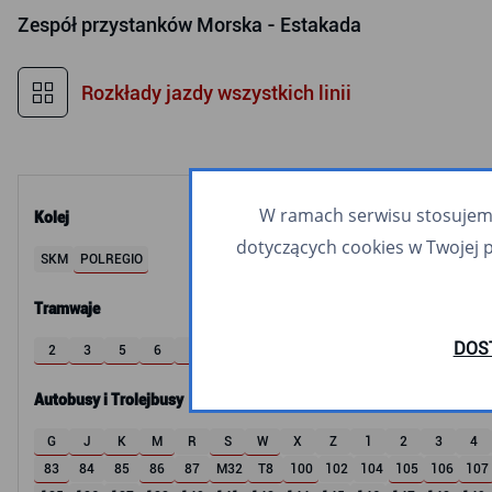
Zespół przystanków
Morska - Estakada
Rozkłady jazdy wszystkich linii
W ramach serwisu stosujemy 
Kolej
dotyczących cookies w Twojej 
SKM
POLREGIO
Tramwaje
DOS
2
3
5
6
8
9
10
11
12
60
63
Autobusy i Trolejbusy
G
J
K
M
R
S
W
X
Z
1
2
3
4
83
84
85
86
87
M32
T8
100
102
104
105
106
107