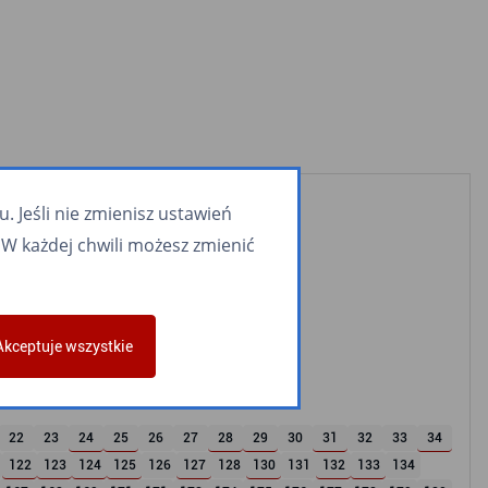
 Jeśli nie zmienisz ustawień
W każdej chwili możesz zmienić
Akceptuje wszystkie
22
23
24
25
26
27
28
29
30
31
32
33
34
122
123
124
125
126
127
128
130
131
132
133
134