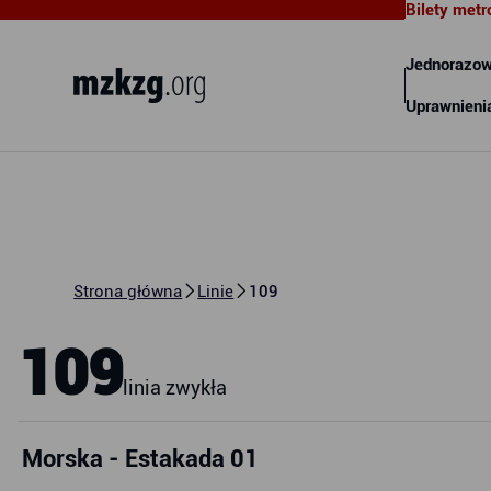
Bilety metr
Metropolitalny Związek
Komunikacyjny Zatoki Gdańskiej
Jednorazow
Uprawnieni
Strona główna
Linie
109
109
linia zwykła
Morska - Estakada 01