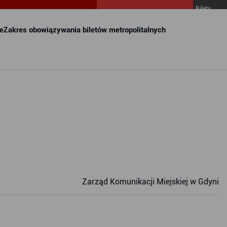
Bilety
MZKZG w
FALA
e
Zakres obowiązywania biletów metropolitalnych
Zarząd Komunikacji Miejskiej w Gdyni