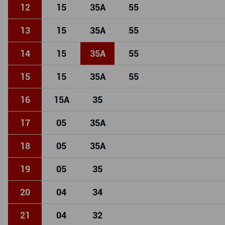
12
15
35
A
55
13
15
35
A
55
14
15
35
A
55
15
15
35
A
55
16
15
A
35
17
05
35
A
18
05
35
A
19
05
35
20
04
34
21
04
32