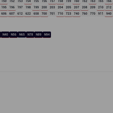
150
152
153
154
155
156
157
158
159
160
162
163
165
166
195
196
197
198
199
200
203
204
205
207
208
209
210
212
606
607
612
622
658
700
701
710
723
740
760
770
911
940
N40
N56
N65
N78
N89
N94