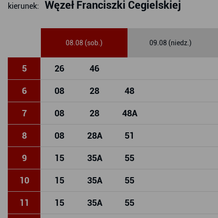
Węzeł Franciszki Cegielskiej
kierunek:
08.08 (sob.)
09.08 (niedz.)
5
26
46
6
08
28
48
7
08
28
48
A
8
08
28
A
51
9
15
35
A
55
10
15
35
A
55
11
15
35
A
55