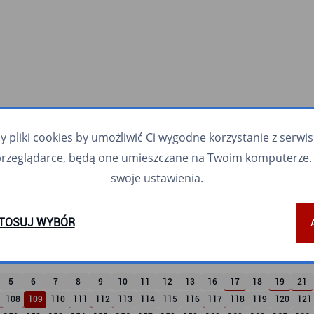
pliki cookies by umożliwić Ci wygodne korzystanie z serwisu.
przeglądarce, będą one umieszczane na Twoim komputerze. 
swoje ustawienia.
TOSUJ WYBÓR
5
6
7
8
9
10
11
12
13
16
17
18
19
21
108
109
110
111
112
113
114
115
116
117
118
119
120
121