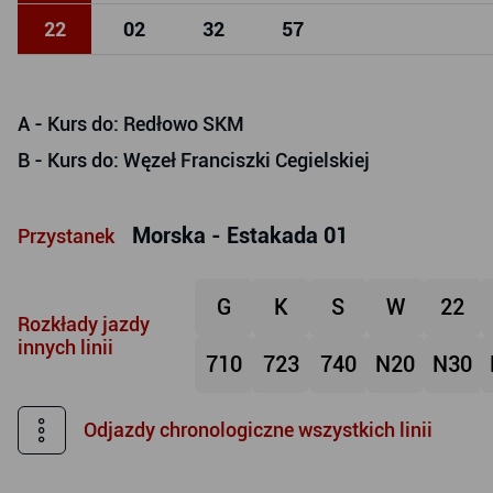
22
02
32
57
A
- Kurs do: Redłowo SKM
B
- Kurs do: Węzeł Franciszki Cegielskiej
Morska - Estakada 01
Przystanek
G
K
S
W
22
Rozkłady jazdy
innych linii
710
723
740
N20
N30
Odjazdy chronologiczne wszystkich linii