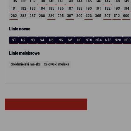
135
136
137
138
140
141
143
144
145
146
147
148
149
181
182
183
184
185
186
187
189
190
191
192
193
194
282
283
287
288
289
295
307
309
326
365
507
512
600
Linie nocne
N1
N2
N3
N4
N5
N6
N8
N9
N10
N14
N16
N20
N30
Linie meleksowe
Śródmiejski meleks
Orłowski meleks