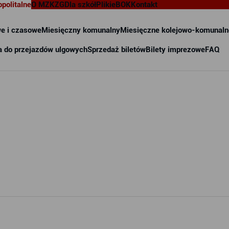
opolitalne
O MZKZG
Dla szkół
Pliki
eBOK
Kontakt
e i czasowe
Miesięczny komunalny
Miesięczne kolejowo-komunaln
a do przejazdów ulgowych
Sprzedaż biletów
Bilety imprezowe
FAQ