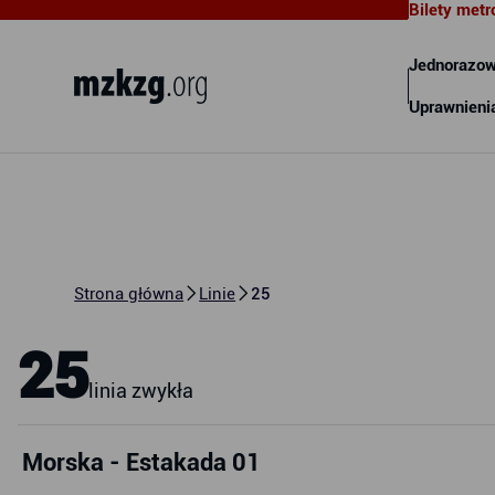
Bilety metr
Metropolitalny Związek
Komunikacyjny Zatoki Gdańskiej
Jednorazow
Uprawnieni
Strona główna
Linie
25
25
linia zwykła
Morska - Estakada 01