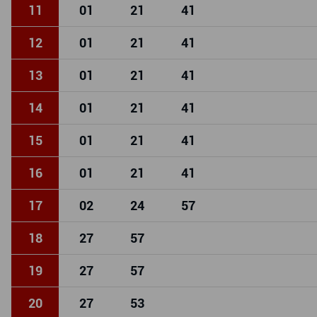
11
01
21
41
12
01
21
41
13
01
21
41
14
01
21
41
15
01
21
41
16
01
21
41
17
02
24
57
18
27
57
19
27
57
20
27
53