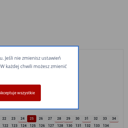
 Jeśli nie zmienisz ustawień
W każdej chwili możesz zmienić
Akceptuje wszystkie
22
23
24
25
26
27
28
29
30
31
32
33
34
122
123
124
125
126
127
128
130
131
132
133
134