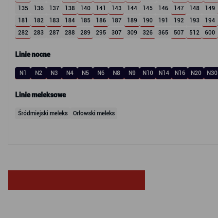
135
136
137
138
140
141
143
144
145
146
147
148
149
181
182
183
184
185
186
187
189
190
191
192
193
194
282
283
287
288
289
295
307
309
326
365
507
512
600
Linie nocne
N1
N2
N3
N4
N5
N6
N8
N9
N10
N14
N16
N20
N30
Linie meleksowe
Śródmiejski meleks
Orłowski meleks