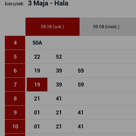
3 Maja - Hala
kierunek:
08.08 (sob.)
09.08 (niedz.)
4
50
A
5
22
52
6
19
39
59
7
19
39
59
8
21
41
9
01
21
41
10
01
21
41