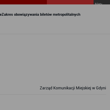
Bilety
MZKZG w
FALA
e
Zakres obowiązywania biletów metropolitalnych
Zarząd Komunikacji Miejskiej w Gdyni