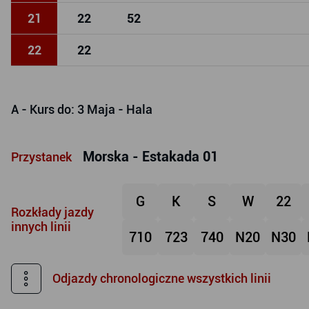
21
22
52
22
22
A
- Kurs do: 3 Maja - Hala
Morska - Estakada 01
Przystanek
G
K
S
W
22
Rozkłady jazdy
innych linii
710
723
740
N20
N30
Odjazdy chronologiczne wszystkich linii