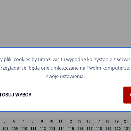
pliki cookies by umożliwić Ci wygodne korzystanie z serwisu.
przeglądarce, będą one umieszczane na Twoim komputerze. 
swoje ustawienia.
TOSUJ WYBÓR
5
6
7
8
9
10
11
12
13
16
17
18
19
21
108
109
110
111
112
113
114
115
116
117
118
119
120
121