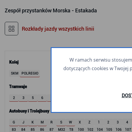
Zespół przystanków
Morska - Estakada
Rozkłady jazdy wszystkich linii
W ramach serwisu stosujemy 
Kolej
dotyczących cookies w Twojej 
SKM
POLREGIO
Tramwaje
DOS
2
3
5
6
8
9
10
11
12
60
63
Autobusy i Trolejbusy
G
J
K
M
R
S
W
X
Z
1
2
3
4
83
84
85
86
87
M32
T8
100
102
104
105
106
107