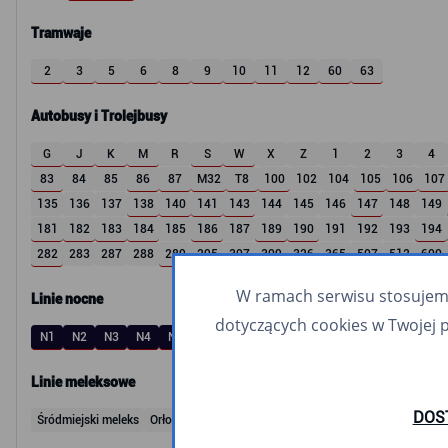
Tramwaje
2
3
5
6
8
9
10
11
12
60
63
Autobusy i Trolejbusy
G
J
K
M
R
S
W
X
Z
1
2
3
4
83
84
85
86
87
M32
T8
100
102
104
105
106
107
135
136
137
138
140
141
143
144
145
146
147
148
149
181
182
183
184
185
186
187
189
190
191
192
193
194
282
283
287
288
289
295
307
309
326
365
507
512
600
W ramach serwisu stosujemy 
Linie nocne
dotyczących cookies w Twojej 
N1
N2
N3
N4
N5
N6
N8
N9
N10
N14
N16
N20
N30
Linie meleksowe
DOS
Śródmiejski meleks
Orłowski meleks