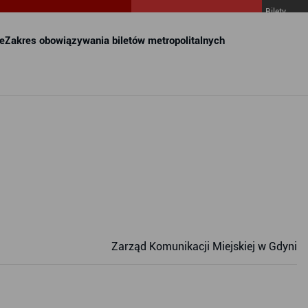
Bilety
MZKZG w
FALA
e
Zakres obowiązywania biletów metropolitalnych
Zarząd Komunikacji Miejskiej w Gdyni