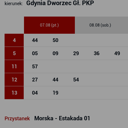
Gdynia Dworzec Gł. PKP
kierunek:
07.08 (pt.)
08.08 (sob.)
4
44
50
5
05
09
29
36
49
11
57
12
27
44
54
13
04
19
Morska - Estakada 01
Przystanek