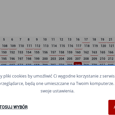
5
6
7
8
9
10
11
12
13
16
17
18
19
21
108
109
110
111
112
113
114
115
116
117
118
119
120
121
150
152
153
154
155
156
157
158
159
160
162
163
165
166
195
196
197
198
199
200
203
204
205
207
208
209
210
212
606
607
612
622
658
700
701
710
723
740
760
770
911
940
pliki cookies by umożliwić Ci wygodne korzystanie z serwisu.
przeglądarce, będą one umieszczane na Twoim komputerze. 
N40
N56
N65
N78
N89
N94
swoje ustawienia.
TOSUJ WYBÓR