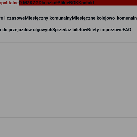
opolitalne
O MZKZG
Dla szkół
Pliki
eBOK
Kontakt
e i czasowe
Miesięczny komunalny
Miesięczne kolejowo-komunaln
a do przejazdów ulgowych
Sprzedaż biletów
Bilety imprezowe
FAQ