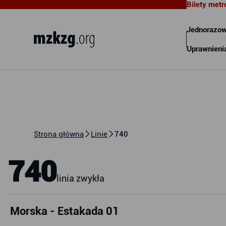
Bilety metr
Metropolitalny Związek
Komunikacyjny Zatoki Gdańskiej
Jednorazow
Uprawnieni
Strona główna
Linie
740
740
linia zwykła
Morska - Estakada 01