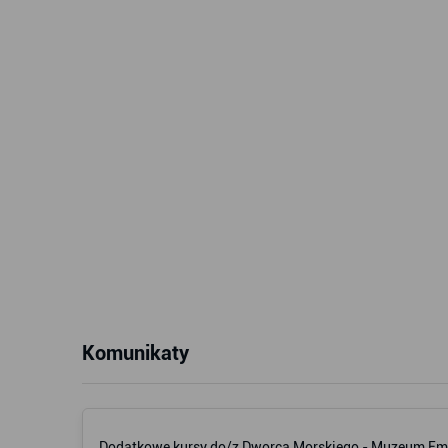
Komunikaty
Dodatkowe kursy do/z Dworca Morskiego - Muzeum Emi