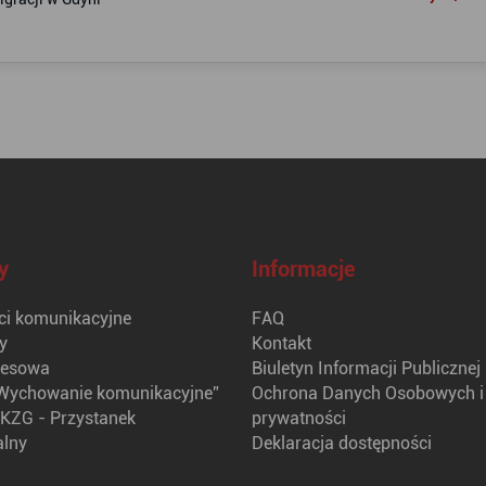
y
Informacje
i komunikacyjne
FAQ
y
Kontakt
nesowa
Biuletyn Informacji Publicznej
Wychowanie komunikacyjne”
Ochrona Danych Osobowych i 
KZG - Przystanek
prywatności
alny
Deklaracja dostępności