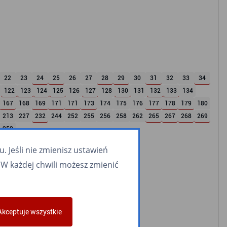
22
23
24
25
26
27
28
29
30
31
32
33
34
122
123
124
125
126
127
128
130
131
132
133
134
167
168
169
171
171
173
174
175
176
177
178
179
180
213
227
232
244
252
255
256
258
262
265
267
268
269
959
 Jeśli nie zmienisz ustawień
W każdej chwili możesz zmienić
Akceptuje wszystkie