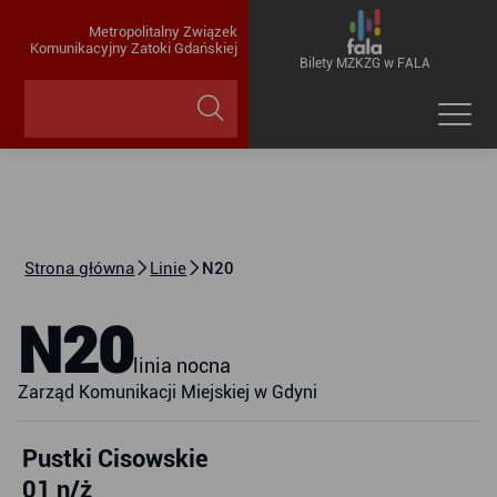
Metropolitalny Związek
Komunikacyjny Zatoki Gdańskiej
Bilety MZKZG w FALA
Strona główna
Linie
N20
N20
linia nocna
Zarząd Komunikacji Miejskiej w Gdyni
Pustki Cisowskie
01 n/ż