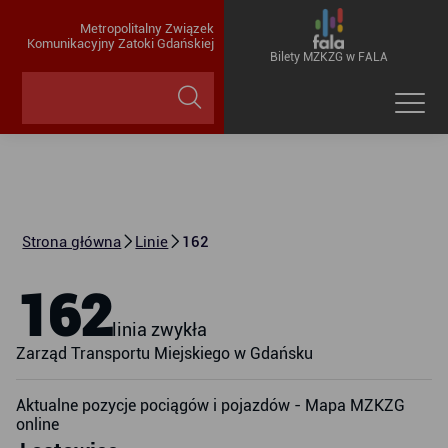
Metropolitalny Związek
Komunikacyjny Zatoki Gdańskiej
Bilety MZKZG w FALA
Strona główna
Linie
162
162
linia zwykła
Zarząd Transportu Miejskiego w Gdańsku
Aktualne pozycje pociągów i pojazdów - Mapa MZKZG
online