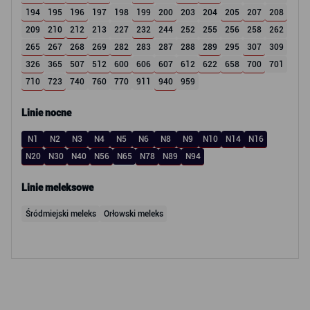
194
195
196
197
198
199
200
203
204
205
207
208
209
210
212
213
227
232
244
252
255
256
258
262
265
267
268
269
282
283
287
288
289
295
307
309
326
365
507
512
600
606
607
612
622
658
700
701
710
723
740
760
770
911
940
959
Linie nocne
N1
N2
N3
N4
N5
N6
N8
N9
N10
N14
N16
N20
N30
N40
N56
N65
N78
N89
N94
Linie meleksowe
Śródmiejski meleks
Orłowski meleks