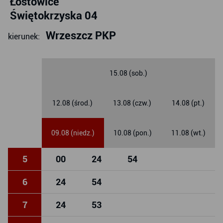
Łostowice
Świętokrzyska 04
Wrzeszcz PKP
kierunek:
15.08 (sob.)
12.08 (środ.)
13.08 (czw.)
14.08 (pt.)
09.08 (niedz.)
10.08 (pon.)
11.08 (wt.)
5
00
24
54
6
24
54
7
24
53