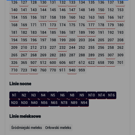
126
127
128
130
131
132
133
134
135
136
137
138
140
141
143
144
145
146
147
148
149
150
152
153
154
155
156
157
158
159
160
162
163
165
166
167
168
169
171
171
173
174
175
176
177
178
179
180
181
182
183
184
185
186
187
189
190
191
192
193
194
195
196
197
198
199
200
203
204
205
207
208
209
210
212
213
227
232
244
252
255
256
258
262
265
267
268
269
282
283
287
288
289
295
307
309
326
365
507
512
600
606
607
612
622
658
700
701
710
723
740
760
770
911
940
959
Linie nocne
N1
N2
N3
N4
N5
N6
N8
N9
N10
N14
N16
N20
N30
N40
N56
N65
N78
N89
N94
Linie meleksowe
Śródmiejski meleks
Orłowski meleks