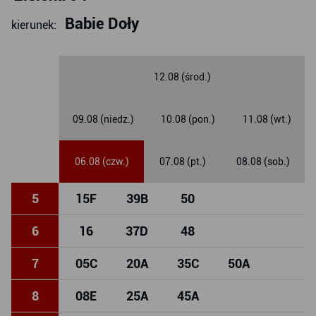
Babie Doły
kierunek:
12.08 (środ.)
09.08 (niedz.)
10.08 (pon.)
11.08 (wt.)
06.08 (czw.)
07.08 (pt.)
08.08 (sob.)
5
15
F
39
B
50
6
16
37
D
48
7
05
C
20
A
35
C
50
A
8
08
E
25
A
45
A