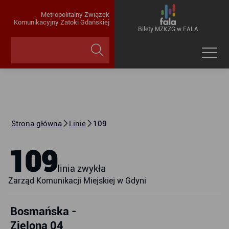
Metropolitalny Związek
Komunikacyjny Zatoki Gdańskiej
Bilety MZKZG w FALA
Strona główna
Linie
109
109
linia zwykła
Zarząd Komunikacji Miejskiej w Gdyni
Bosmańska -
Zielona 04