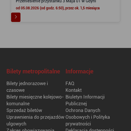
Przeniesienie przystanku 3 Maja 01 w Gdyni
od 05.08.2026 (od godz. 6:50), przez ok. 1,5 miesiąca
Bilety metropolitalne
Informacje
Bilety jednorazowe i
FAQ
czasowe
Kontakt
Bilety miesięczne kolejowo-
Biuletyn Informacji
komunalne
Publicznej
Sprzedaż biletów
Ochrona Danych
Uprawnienia do przejazdów
Osobowych i Polityka
ulgowych
prywatności
Zakres obowiązywania
Deklaracja dostępności