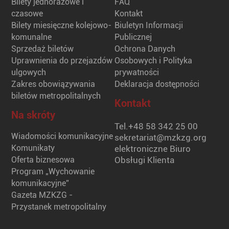
Bilety jednorazowe i
FAQ
czasowe
Kontakt
Bilety miesięczne kolejowo-
Biuletyn Informacji
komunalne
Publicznej
Sprzedaż biletów
Ochrona Danych
Uprawnienia do przejazdów
Osobowych i Polityka
ulgowych
prywatności
Zakres obowiązywania
Deklaracja dostępności
biletów metropolitalnych
Kontakt
Na skróty
Tel.
+48 58 342 25 00
Wiadomości komunikacyjne
sekretariat@mzkzg.org
Komunikaty
elektroniczne Biuro
Oferta biznesowa
Obsługi Klienta
Program „Wychowanie
komunikacyjne”
Gazeta MZKZG -
Przystanek metropolitalny