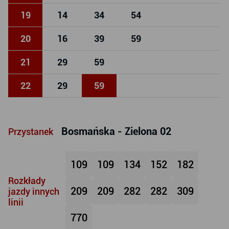
19
14
34
54
20
16
39
59
21
29
59
22
29
59
Bosmańska - Zielona 02
Przystanek
109
109
134
152
182
Rozkłady
209
209
282
282
309
jazdy innych
linii
770