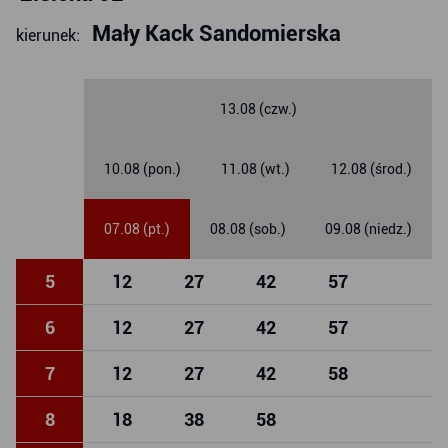
Mały Kack Sandomierska
kierunek:
13.08 (czw.)
10.08 (pon.)
11.08 (wt.)
12.08 (środ.)
07.08 (pt.)
08.08 (sob.)
09.08 (niedz.)
5
12
27
42
57
6
12
27
42
57
7
12
27
42
58
8
18
38
58