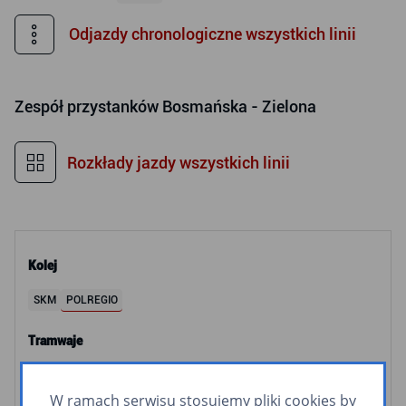
Odjazdy chronologiczne wszystkich linii
Zespół przystanków
Bosmańska - Zielona
Rozkłady jazdy wszystkich linii
Kolej
SKM
POLREGIO
Tramwaje
2
3
5
6
8
9
10
11
12
60
63
W ramach serwisu stosujemy pliki cookies by