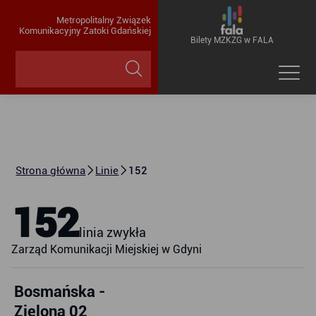
Metropolitalny Związek
Komunikacyjny Zatoki Gdańskiej
Bilety MZKZG w FALA
Strona główna
Linie
152
152
linia zwykła
Zarząd Komunikacji Miejskiej w Gdyni
Bosmańska -
Zielona 02