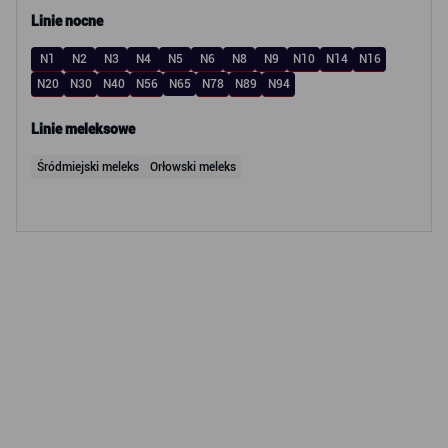
Linie nocne
N1
N2
N3
N4
N5
N6
N8
N9
N10
N14
N16
N20
N30
N40
N56
N65
N78
N89
N94
Linie meleksowe
Śródmiejski meleks
Orłowski meleks