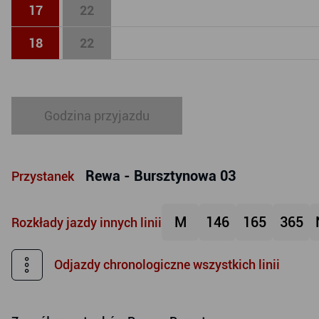
17
22
18
22
Godzina przyjazdu
Rewa - Bursztynowa 03
Przystanek
M
146
165
365
Rozkłady jazdy innych linii
Odjazdy chronologiczne wszystkich linii