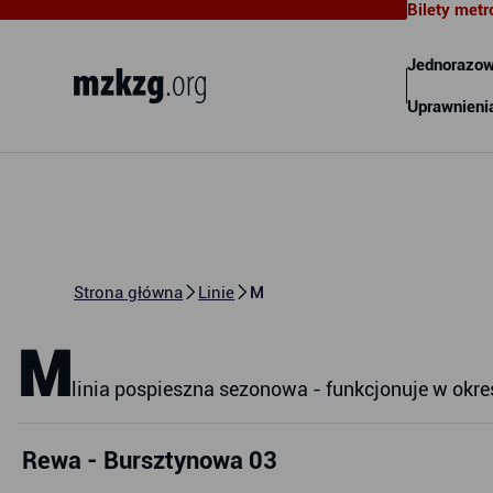
Bilety metr
Metropolitalny Związek
Komunikacyjny Zatoki Gdańskiej
Jednorazow
Uprawnieni
Strona główna
Linie
M
M
linia pospieszna sezonowa - funkcjonuje w okres
Rewa - Bursztynowa 03