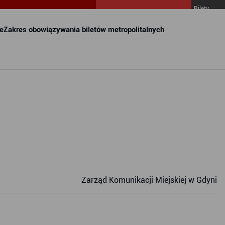
Bilety
MZKZG w
FALA
e
Zakres obowiązywania biletów metropolitalnych
Zarząd Komunikacji Miejskiej w Gdyni