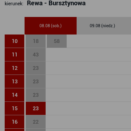
Rewa - Bursztynowa
kierunek:
08.08 (sob.)
09.08 (niedz.)
10
18
58
11
43
12
23
13
23
14
23
15
23
16
22