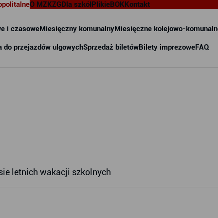
opolitalne
O MZKZG
Dla szkół
Pliki
eBOK
Kontakt
e i czasowe
Miesięczny komunalny
Miesięczne kolejowo-komunaln
a do przejazdów ulgowych
Sprzedaż biletów
Bilety imprezowe
FAQ
ie letnich wakacji szkolnych