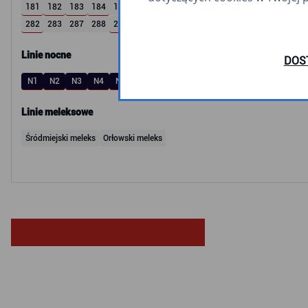
181
182
183
184
185
186
187
189
190
191
192
193
194
282
283
287
288
289
295
307
309
326
365
507
512
600
Linie nocne
DOS
N1
N2
N3
N4
N5
N6
N8
N9
N10
N14
N16
N20
N30
Linie meleksowe
Śródmiejski meleks
Orłowski meleks