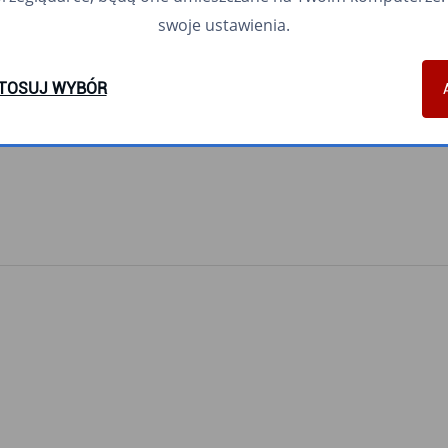
195
196
197
198
199
200
203
204
205
207
208
209
210
212
swoje ustawienia.
606
607
612
622
658
700
701
710
723
740
760
770
911
940
TOSUJ WYBÓR
N40
N56
N65
N78
N89
N94