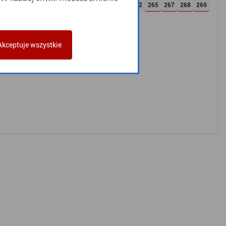
213
227
232
244
252
255
256
258
262
265
267
268
269
959
Akceptuje wszystkie