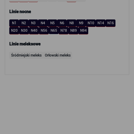
Linie nocne
N1
N2
N3
N4
N5
N6
N8
N9
N10
N14
N16
N20
N30
N40
N56
N65
N78
N89
N94
Linie meleksowe
Śródmiejski meleks
Orłowski meleks