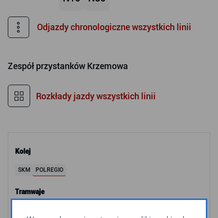
Odjazdy chronologiczne wszystkich linii
Zespół przystanków
Krzemowa
Rozkłady jazdy wszystkich linii
Kolej
SKM
POLREGIO
Tramwaje
2
3
5
6
8
9
10
11
12
60
63