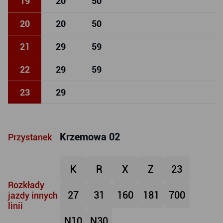
19
20
50
20
20
50
21
29
59
22
29
59
23
29
Krzemowa 02
Przystanek
K
R
X
Z
23
Rozkłady
27
31
160
181
700
jazdy innych
linii
N10
N30