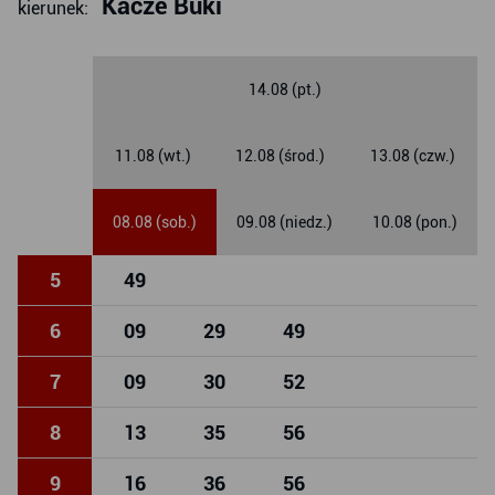
Kacze Buki
kierunek:
14.08 (pt.)
11.08 (wt.)
12.08 (środ.)
13.08 (czw.)
08.08 (sob.)
09.08 (niedz.)
10.08 (pon.)
5
49
6
09
29
49
7
09
30
52
8
13
35
56
9
16
36
56