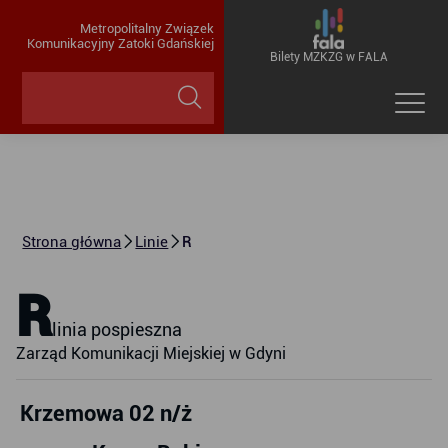
Metropolitalny Związek
Komunikacyjny Zatoki Gdańskiej
Bilety MZKZG w FALA
Strona główna
Linie
R
R
linia pospieszna
Zarząd Komunikacji Miejskiej w Gdyni
Krzemowa 02 n/ż