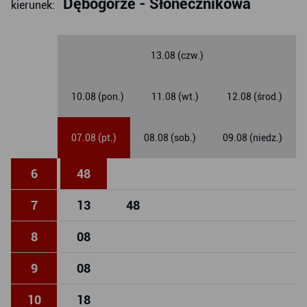
Dębogórze - Słonecznikowa
kierunek:
13.08 (czw.)
10.08 (pon.)
11.08 (wt.)
12.08 (środ.)
07.08 (pt.)
08.08 (sob.)
09.08 (niedz.)
6
48
7
13
48
8
08
9
08
10
18