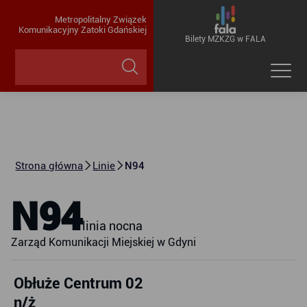
Metropolitalny Związek
Komunikacyjny Zatoki Gdańskiej
Bilety MZKZG w FALA
Strona główna
Linie
N94
N94
linia nocna
Zarząd Komunikacji Miejskiej w Gdyni
Obłuże Centrum 02
n/ż