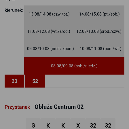
Suchy Dwór - Borchardta
kierunek:
13.08/14.08 (czw./pt.)
14.08/15.08 (pt./sob.)
11.08/12.08 (wt./środ.)
12.08/13.08 (środ./czw.)
09.08/10.08 (niedz./pon.)
10.08/11.08 (pon./wt.)
08.08/09.08 (sob./niedz.)
23
52
Obłuże Centrum 02
Przystanek
G
K
K
X
32
32