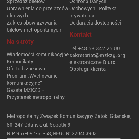
Sprzedaż biletów
Ochrona Danych
Uprawnienia do przejazdów
Osobowych i Polityka
ulgowych
prywatności
Zakres obowiązywania
Deklaracja dostępności
biletów metropolitalnych
Kontakt
Na skróty
Tel.
+48 58 342 25 00
Wiadomości komunikacyjne
sekretariat@mzkzg.org
Komunikaty
elektroniczne Biuro
Oferta biznesowa
Obsługi Klienta
Program „Wychowanie
komunikacyjne”
Gazeta MZKZG -
Przystanek metropolitalny
Metropolitalny Związek Komunikacyjny Zatoki Gdańskiej
80-247 Gdańsk, ul. Sobótki 9
NIP: 957-097-61-68, REGON: 220453903