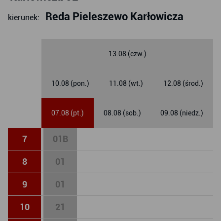
Reda Pieleszewo Karłowicza
kierunek:
13.08 (czw.)
10.08 (pon.)
11.08 (wt.)
12.08 (środ.)
07.08 (pt.)
08.08 (sob.)
09.08 (niedz.)
7
01
B
8
01
9
01
10
21