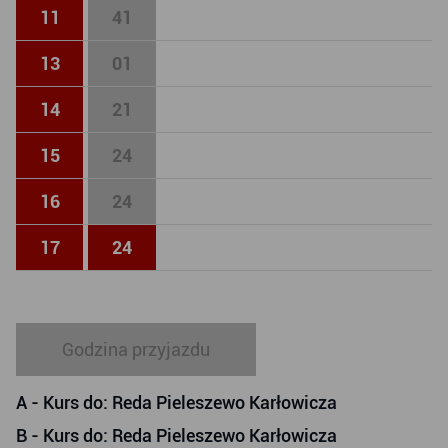
11
41
13
01
14
21
15
24
16
24
17
24
Godzina przyjazdu
A
- Kurs do: Reda Pieleszewo Karłowicza
B
- Kurs do: Reda Pieleszewo Karłowicza