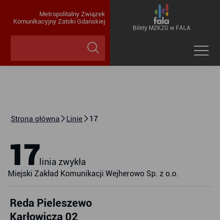
Metropolitalny Związek
Komunikacyjny Zatoki Gdańskiej
Bilety MZKZG w FALA
Strona główna
Linie
17
17
linia zwykła
Miejski Zakład Komunikacji Wejherowo Sp. z o.o.
Reda Pieleszewo
Karłowicza 02