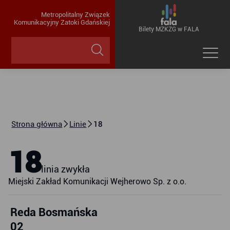
Metropolitalny Związek
Komunikacyjny Zatoki Gdańskiej
Bilety MZKZG w FALA
Strona główna
Linie
18
18
linia zwykła
Miejski Zakład Komunikacji Wejherowo Sp. z o.o.
Reda Bosmańska
02