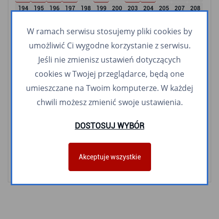
194
195
196
197
198
199
200
203
204
205
207
208
209
210
212
213
227
232
244
252
255
256
258
262
W ramach serwisu stosujemy pliki cookies by
265
267
268
269
282
283
287
288
289
295
307
309
umożliwić Ci wygodne korzystanie z serwisu.
326
365
507
512
600
606
607
612
622
658
700
701
710
723
740
760
770
911
940
959
Jeśli nie zmienisz ustawień dotyczących
cookies w Twojej przeglądarce, będą one
Linie nocne
umieszczane na Twoim komputerze. W każdej
N1
N2
N3
N4
N5
N6
N8
N9
N10
N14
N16
chwili możesz zmienić swoje ustawienia.
N20
N30
N40
N56
N65
N78
N89
N94
DOSTOSUJ WYBÓR
Linie meleksowe
Śródmiejski meleks
Orłowski meleks
Akceptuje wszystkie