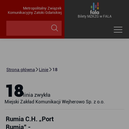
Metropolitalny Związek
Komunikacyjny Zatoki Gdańskiej
Bilety MZKZG w FALA
Strona główna
Linie
18
18
linia zwykła
Miejski Zakład Komunikacji Wejherowo Sp. z o.o.
Rumia C.H. „Port
Rumia” -