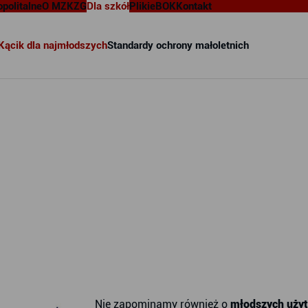
opolitalne
O MZKZG
Dla szkół
Pliki
eBOK
Kontakt
Kącik dla najmłodszych
Standardy ochrony małoletnich
Nie zapominamy również o
młodszych użyt