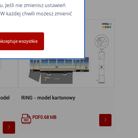
 Jeśli nie zmienisz ustawień
W każdej chwili możesz zmienić
Akceptuje wszystkie
odel
RING - model kartonowy
PDF
0.68 MB