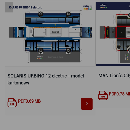
MAN Lion`s Cit
SOLARIS URBINO 12 electric - model
kartonowy
PDF
0.78 M
PDF
0.69 MB