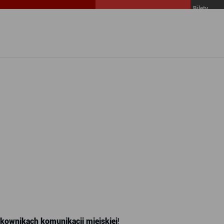
Bilety
MZKZG w
FALA
kownikach komunikacji miejskiej
!