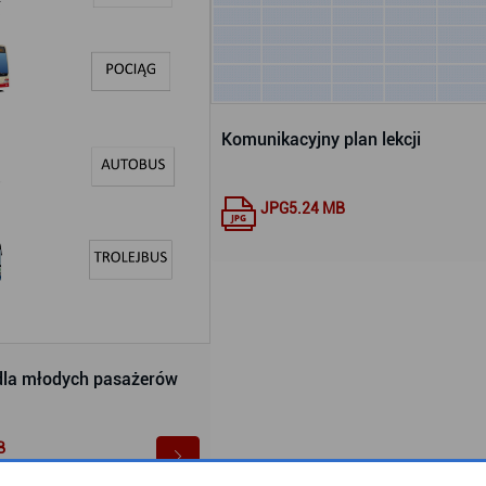
Komunikacyjny plan lekcji
JPG
5.24 MB
dla młodych pasażerów
B