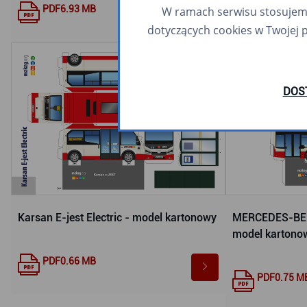
PDF
6.93 MB
W ramach serwisu stosujemy 
dotyczących cookies w Twojej 
DOS
Karsan E-jest Electric - model kartonowy
MERCEDES-BEN
model kartono
PDF
0.66 MB
PDF
0.75 M