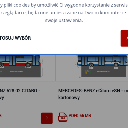
pliki cookies by umożliwić Ci wygodne korzystanie z serwisu.
przeglądarce, będą one umieszczane na Twoim komputerze. 
swoje ustawienia.
TOSUJ WYBÓR
Z 628 02 CITARO -
MERCEDES-BENZ eCitaro eSN - m
wy
kartonowy
B
PDF
0.66 MB