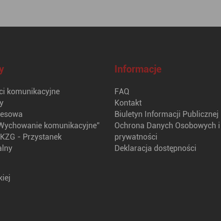
y
Informacje
i komunikacyjne
FAQ
y
Kontakt
nesowa
Biuletyn Informacji Publicznej
Wychowanie komunikacyjne”
Ochrona Danych Osobowych i 
KZG - Przystanek
prywatności
alny
Deklaracja dostępności
iej