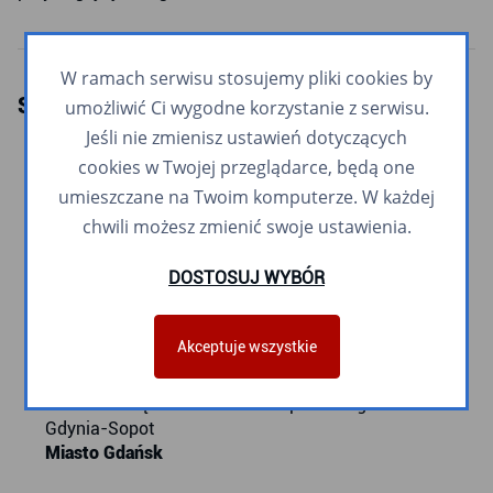
W ramach serwisu stosujemy pliki cookies by
SKŁAD ZGROMADZENIA MZKZG
umożliwić Ci wygodne korzystanie z serwisu.
Jeśli nie zmienisz ustawień dotyczących
Piotr Borawski
cookies w Twojej przeglądarce, będą one
Z-ca Prezydenta
umieszczane na Twoim komputerze. W każdej
Miasto Gdańsk
chwili możesz zmienić swoje ustawienia.
Łukasz Kłos
DOSTOSUJ WYBÓR
Dyrektor ZTM w Gdańsku
Miasto Gdańsk
Akceptuje wszystkie
Michał Glaser
Prezes Zarządu Obszaru Metropolitalnego Gdańsk-
Gdynia-Sopot
Miasto Gdańsk