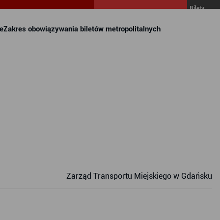
Bilety
MZKZG w
FALA
e
Zakres obowiązywania biletów metropolitalnych
Zarząd Transportu Miejskiego w Gdańsku