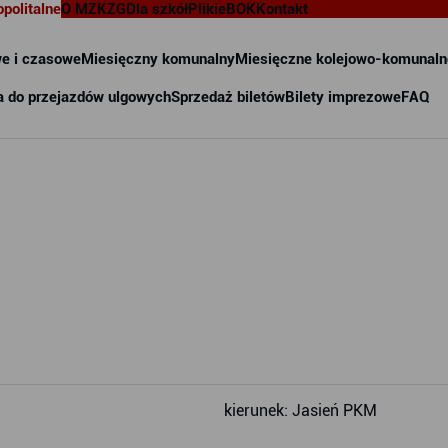
opolitalne
O MZKZG
Dla szkół
Pliki
eBOK
Kontakt
e i czasowe
Miesięczny komunalny
Miesięczne kolejowo-komunaln
a do przejazdów ulgowych
Sprzedaż biletów
Bilety imprezowe
FAQ
kierunek: Jasień PKM