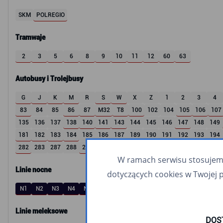
SKM
POLREGIO
Tramwaje
2
3
5
6
8
9
10
11
12
60
63
Autobusy i Trolejbusy
G
J
K
M
R
S
W
X
Z
1
2
3
4
83
84
85
86
87
M32
T8
100
102
104
105
106
107
135
136
137
138
140
141
143
144
145
146
147
148
149
181
182
183
184
185
186
187
189
190
191
192
193
194
282
283
287
288
289
295
307
309
326
365
507
512
600
W ramach serwisu stosujemy 
Linie nocne
dotyczących cookies w Twojej 
N1
N2
N3
N4
N5
N6
N8
N9
N10
N14
N16
N20
N30
Linie meleksowe
DOS