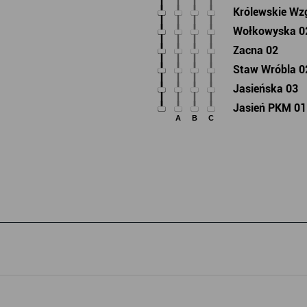
Królewskie Wz
Wołkowyska 0
Zacna 02
Staw Wróbla 0
Jasieńska 03
Jasień PKM 01
A
B
C