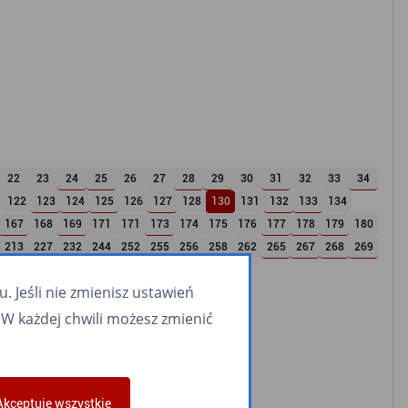
22
23
24
25
26
27
28
29
30
31
32
33
34
122
123
124
125
126
127
128
130
131
132
133
134
167
168
169
171
171
173
174
175
176
177
178
179
180
213
227
232
244
252
255
256
258
262
265
267
268
269
959
 Jeśli nie zmienisz ustawień
W każdej chwili możesz zmienić
Akceptuje wszystkie