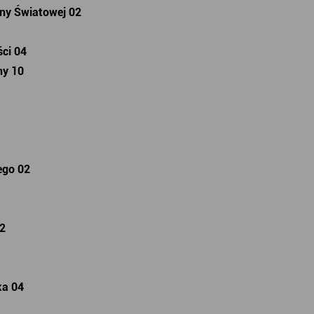
ny Światowej 02
ści 04
ny 10
ego 02
02
ka 04