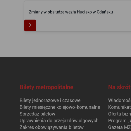
Zmiany w obsłudze węzła Hucisko w Gdańsku
Bilety metropolitalne
Na skrót
Bilety jednorazowe i czasowe
Wiadomośc
Bilety miesięczne kolejowo-komunalne
Komunikat
Sprzedaż biletów
Oferta biz
Uprawnienia do przejazdów ulgowych
Program „
Zakres obowiązywania biletów
Gazeta MZ