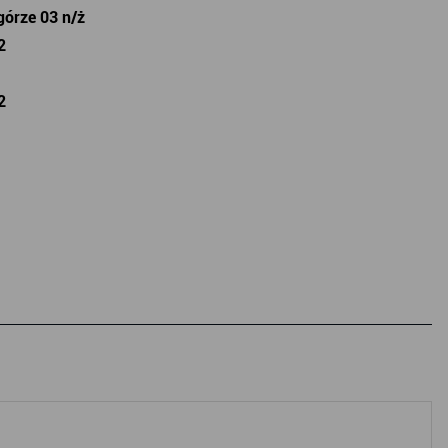
górze 03 n/ż
2
2