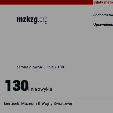
Bilety metr
Metropolitalny Związek
Komunikacyjny Zatoki Gdańskiej
Jednorazow
Uprawnieni
Strona główna
Linie
130
130
linia zwykła
kierunek: Muzeum II Wojny Światowej