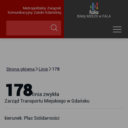
Metropolitalny Związek
Komunikacyjny Zatoki Gdańskiej
Bilety MZKZG w FALA
Strona główna
Linie
178
178
linia zwykła
Zarząd Transportu Miejskiego w Gdańsku
kierunek: Plac Solidarności