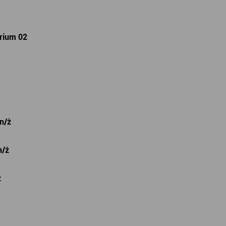
rium 02
n/ż
n/ż
ż