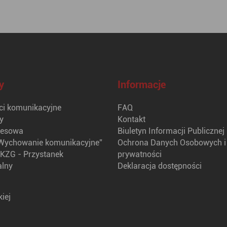
y
Informacje
i komunikacyjne
FAQ
y
Kontakt
nesowa
Biuletyn Informacji Publicznej
Wychowanie komunikacyjne”
Ochrona Danych Osobowych i 
KZG - Przystanek
prywatności
alny
Deklaracja dostępności
iej