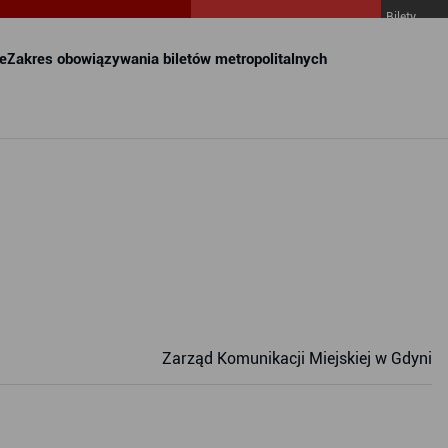
Bilety
MZKZG w
FALA
e
Zakres obowiązywania biletów metropolitalnych
Zarząd Komunikacji Miejskiej w Gdyni