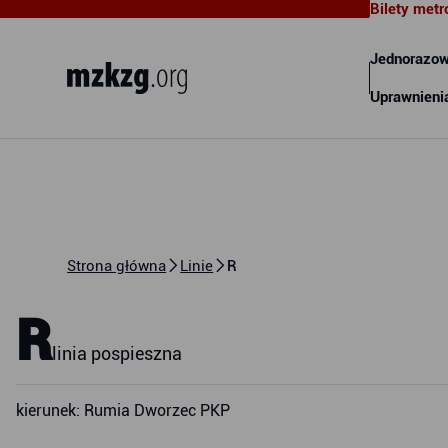
Bilety metr
Metropolitalny Związek
Komunikacyjny Zatoki Gdańskiej
Jednorazow
Uprawnieni
Strona główna
Linie
R
R
linia pospieszna
kierunek: Rumia Dworzec PKP