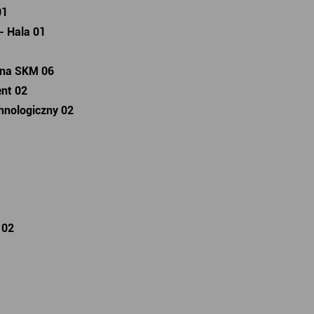
01
- Hala 01
ana SKM 06
nt 02
hnologiczny 02
 02