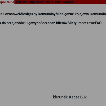
opolitalne
O MZKZG
Dla szkół
Pliki
eBOK
Kontakt
e i czasowe
Miesięczny komunalny
Miesięczne kolejowo-komunaln
a do przejazdów ulgowych
Sprzedaż biletów
Bilety imprezowe
FAQ
kierunek: Kacze Buki