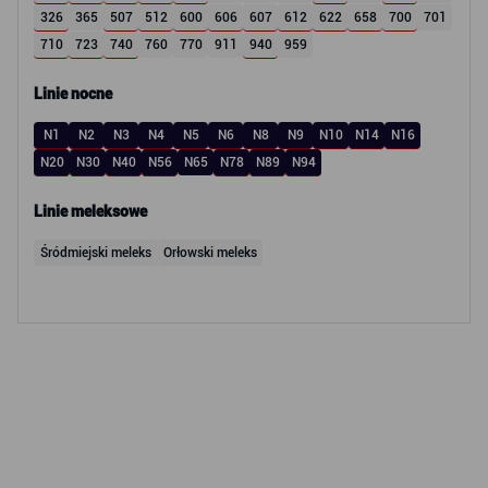
326
365
507
512
600
606
607
612
622
658
700
701
710
723
740
760
770
911
940
959
Linie nocne
N1
N2
N3
N4
N5
N6
N8
N9
N10
N14
N16
N20
N30
N40
N56
N65
N78
N89
N94
Linie meleksowe
Śródmiejski meleks
Orłowski meleks