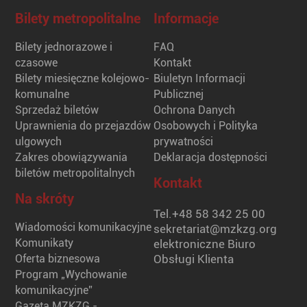
Bilety metropolitalne
Informacje
Bilety jednorazowe i
FAQ
czasowe
Kontakt
Bilety miesięczne kolejowo-
Biuletyn Informacji
komunalne
Publicznej
Sprzedaż biletów
Ochrona Danych
Uprawnienia do przejazdów
Osobowych i Polityka
ulgowych
prywatności
Zakres obowiązywania
Deklaracja dostępności
biletów metropolitalnych
Kontakt
Na skróty
Tel.
+48 58 342 25 00
Wiadomości komunikacyjne
sekretariat@mzkzg.org
Komunikaty
elektroniczne Biuro
Oferta biznesowa
Obsługi Klienta
Program „Wychowanie
komunikacyjne”
Gazeta MZKZG -