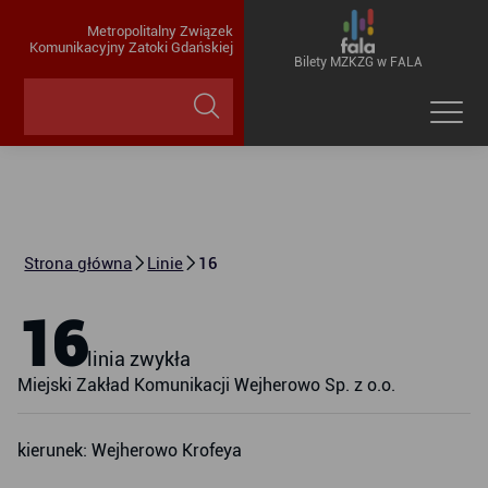
Metropolitalny Związek
Komunikacyjny Zatoki Gdańskiej
Bilety MZKZG w FALA
Strona główna
Linie
16
16
linia zwykła
Miejski Zakład Komunikacji Wejherowo Sp. z o.o.
kierunek: Wejherowo Krofeya