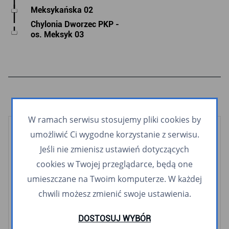
Meksykańska 02
Chylonia Dworzec PKP -
os. Meksyk 03
W ramach serwisu stosujemy pliki cookies by
umożliwić Ci wygodne korzystanie z serwisu.
Kolej
Jeśli nie zmienisz ustawień dotyczących
SKM
POLREGIO
cookies w Twojej przeglądarce, będą one
umieszczane na Twoim komputerze. W każdej
Tramwaje
chwili możesz zmienić swoje ustawienia.
2
3
5
6
8
9
10
11
12
60
63
DOSTOSUJ WYBÓR
Autobusy i Trolejbusy