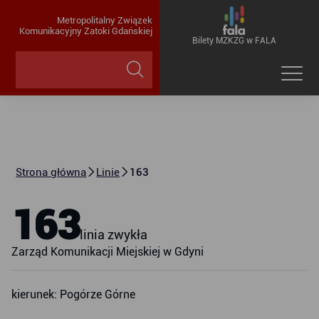
Metropolitalny Związek
Komunikacyjny Zatoki Gdańskiej
Bilety MZKZG w FALA
Strona główna
Linie
163
163
linia zwykła
Zarząd Komunikacji Miejskiej w Gdyni
kierunek: Pogórze Górne