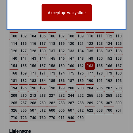
G
J
K
M
R
S
W
X
Z
1
2
3
Akceptuje wszystkie
4
5
6
7
8
9
10
11
12
13
16
17
18
19
21
22
23
24
25
26
27
28
29
30
31
32
33
34
83
84
85
86
87
M32
T8
100
102
104
105
106
107
108
109
110
111
112
113
114
115
116
117
118
119
120
121
122
123
124
125
126
127
128
130
131
132
133
134
135
136
137
138
140
141
143
144
145
146
147
148
149
150
152
153
154
155
156
157
158
159
160
162
163
165
166
167
168
169
171
171
173
174
175
176
177
178
179
180
181
182
183
184
185
186
187
189
190
191
192
193
194
195
196
197
198
199
200
203
204
205
207
208
209
210
212
213
227
232
244
252
255
256
258
262
265
267
268
269
282
283
287
288
289
295
307
309
326
365
507
512
600
606
607
612
622
658
700
701
710
723
740
760
770
911
940
959
Linie nocne