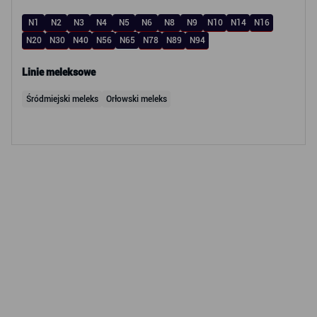
N1
N2
N3
N4
N5
N6
N8
N9
N10
N14
N16
N20
N30
N40
N56
N65
N78
N89
N94
Linie meleksowe
Śródmiejski meleks
Orłowski meleks