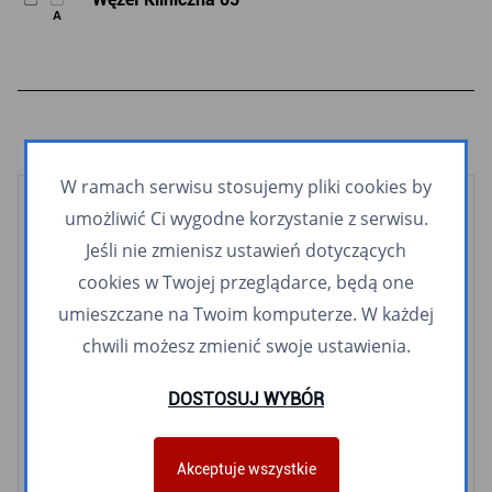
A
W ramach serwisu stosujemy pliki cookies by
umożliwić Ci wygodne korzystanie z serwisu.
Kolej
Jeśli nie zmienisz ustawień dotyczących
SKM
POLREGIO
cookies w Twojej przeglądarce, będą one
Tramwaje
umieszczane na Twoim komputerze. W każdej
chwili możesz zmienić swoje ustawienia.
2
3
5
6
8
9
10
11
12
60
63
DOSTOSUJ WYBÓR
Autobusy i Trolejbusy
G
J
K
M
R
S
W
X
Z
1
2
3
Akceptuje wszystkie
4
5
6
7
8
9
10
11
12
13
16
17