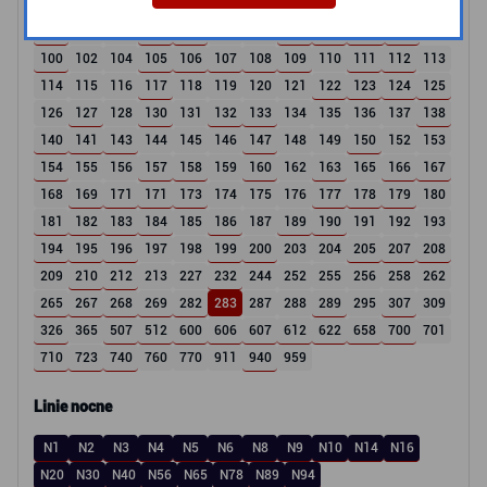
18
19
21
22
23
24
25
26
27
28
29
30
31
32
33
34
83
84
85
86
87
M32
T8
100
102
104
105
106
107
108
109
110
111
112
113
114
115
116
117
118
119
120
121
122
123
124
125
126
127
128
130
131
132
133
134
135
136
137
138
140
141
143
144
145
146
147
148
149
150
152
153
154
155
156
157
158
159
160
162
163
165
166
167
168
169
171
171
173
174
175
176
177
178
179
180
181
182
183
184
185
186
187
189
190
191
192
193
194
195
196
197
198
199
200
203
204
205
207
208
209
210
212
213
227
232
244
252
255
256
258
262
265
267
268
269
282
283
287
288
289
295
307
309
326
365
507
512
600
606
607
612
622
658
700
701
710
723
740
760
770
911
940
959
Linie nocne
N1
N2
N3
N4
N5
N6
N8
N9
N10
N14
N16
N20
N30
N40
N56
N65
N78
N89
N94