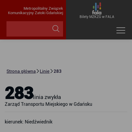
Metropolitalny Związek
Komunikacyjny Zatoki Gdańskiej
Bilety MZKZG w FALA
Strona główna
Linie
283
283
linia zwykła
Zarząd Transportu Miejskiego w Gdańsku
kierunek: Niedźwiednik