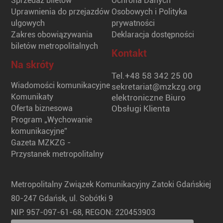
Sprzedaż biletów
Ochrona Danych
Uprawnienia do przejazdów
Osobowych i Polityka
ulgowych
prywatności
Zakres obowiązywania
Deklaracja dostępności
biletów metropolitalnych
Kontakt
Na skróty
Tel.
+48 58 342 25 00
Wiadomości komunikacyjne
sekretariat@mzkzg.org
Komunikaty
elektroniczne Biuro
Oferta biznesowa
Obsługi Klienta
Program „Wychowanie
komunikacyjne”
Gazeta MZKZG -
Przystanek metropolitalny
Metropolitalny Związek Komunikacyjny Zatoki Gdańskiej
80-247 Gdańsk, ul. Sobótki 9
NIP: 957-097-61-68, REGON: 220453903