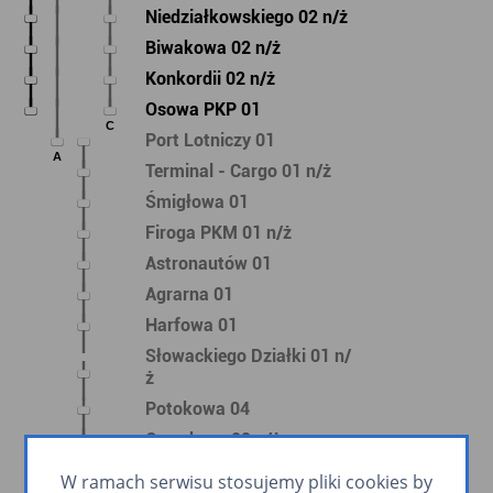
Niedziałkowskiego 02 n/ż
Biwakowa 02 n/ż
Konkordii 02 n/ż
Osowa PKP 01
C
Port Lotniczy 01
A
Terminal - Cargo 01 n/ż
Śmigłowa 01
Firoga PKM 01 n/ż
Astronautów 01
Agrarna 01
Harfowa 01
Słowackiego Działki 01 n/
ż
Potokowa 04
Ogrodowa 02 n/ż
Brętowo PKM 04
W ramach serwisu stosujemy pliki cookies by