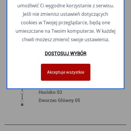
Kolumba 04
umożliwić Ci wygodne korzystanie z serwisu.
Warneńska 01
Jeśli nie zmienisz ustawień dotyczących
Piecewska 01
cookies w Twojej przeglądarce, będą one
Kurpińskiego 01
umieszczane na Twoim komputerze. W każdej
Otwarta 01
chwili możesz zmienić swoje ustawienia.
Wagnera 01
Wyczółkowskiego 01
DOSTOSUJ WYBÓR
Focha 01 n/ż
Płowce 01
Akceptuje wszystkie
Hevelianum 01
Urząd Miejski 02
Hucisko 03
Dworzec Główny 05
B