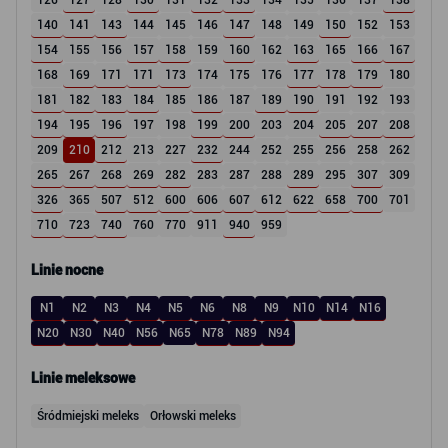
126
127
128
130
131
132
133
134
135
136
137
138
140
141
143
144
145
146
147
148
149
150
152
153
154
155
156
157
158
159
160
162
163
165
166
167
168
169
171
171
173
174
175
176
177
178
179
180
181
182
183
184
185
186
187
189
190
191
192
193
194
195
196
197
198
199
200
203
204
205
207
208
209
210
212
213
227
232
244
252
255
256
258
262
265
267
268
269
282
283
287
288
289
295
307
309
326
365
507
512
600
606
607
612
622
658
700
701
710
723
740
760
770
911
940
959
Linie nocne
N1
N2
N3
N4
N5
N6
N8
N9
N10
N14
N16
N20
N30
N40
N56
N65
N78
N89
N94
Linie meleksowe
Śródmiejski meleks
Orłowski meleks