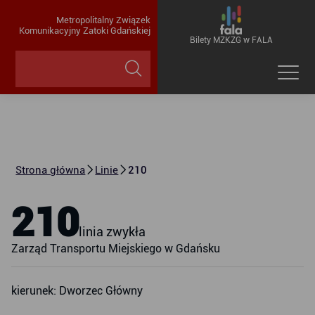
Metropolitalny Związek
Komunikacyjny Zatoki Gdańskiej
Bilety MZKZG w FALA
Strona główna
Linie
210
210
linia zwykła
Zarząd Transportu Miejskiego w Gdańsku
kierunek: Dworzec Główny