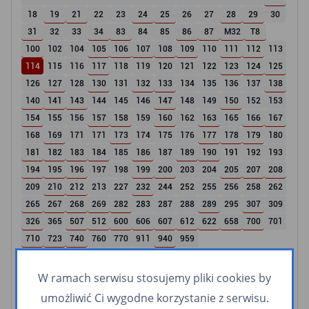
18
19
21
22
23
24
25
26
27
28
29
30
31
32
33
34
83
84
85
86
87
M32
T8
100
102
104
105
106
107
108
109
110
111
112
113
114
115
116
117
118
119
120
121
122
123
124
125
126
127
128
130
131
132
133
134
135
136
137
138
140
141
143
144
145
146
147
148
149
150
152
153
154
155
156
157
158
159
160
162
163
165
166
167
168
169
171
171
173
174
175
176
177
178
179
180
181
182
183
184
185
186
187
189
190
191
192
193
194
195
196
197
198
199
200
203
204
205
207
208
209
210
212
213
227
232
244
252
255
256
258
262
265
267
268
269
282
283
287
288
289
295
307
309
326
365
507
512
600
606
607
612
622
658
700
701
710
723
740
760
770
911
940
959
Linie nocne
W ramach serwisu stosujemy pliki cookies by
umożliwić Ci wygodne korzystanie z serwisu.
N1
N2
N3
N4
N5
N6
N8
N9
N10
N14
N16