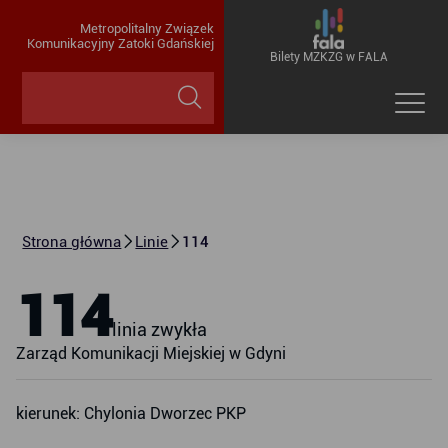
Metropolitalny Związek
Komunikacyjny Zatoki Gdańskiej
Bilety MZKZG w FALA
Strona główna
Linie
114
114
linia zwykła
Zarząd Komunikacji Miejskiej w Gdyni
kierunek: Chylonia Dworzec PKP