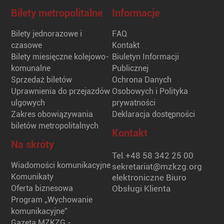
Bilety metropolitalne
Informacje
Bilety jednorazowe i
FAQ
czasowe
Kontakt
Bilety miesięczne kolejowo-
Biuletyn Informacji
komunalne
Publicznej
Sprzedaż biletów
Ochrona Danych
Uprawnienia do przejazdów
Osobowych i Polityka
ulgowych
prywatności
Zakres obowiązywania
Deklaracja dostępności
biletów metropolitalnych
Kontakt
Na skróty
Tel.
+48 58 342 25 00
Wiadomości komunikacyjne
sekretariat@mzkzg.org
Komunikaty
elektroniczne Biuro
Oferta biznesowa
Obsługi Klienta
Program „Wychowanie
komunikacyjne”
Gazeta MZKZG -