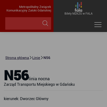
Metropolitalny Związek
Komunikacyjny Zatoki Gdańskiej
Bilety MZKZG w FALA
Strona główna
Linie
N56
N56
linia nocna
Zarząd Transportu Miejskiego w Gdańsku
kierunek: Dworzec Główny