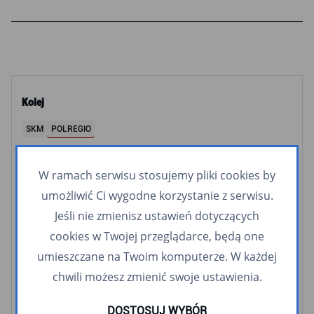
Kolej
SKM
POLREGIO
Tramwaje
W ramach serwisu stosujemy pliki cookies by
2
3
5
6
8
9
10
11
12
60
63
umożliwić Ci wygodne korzystanie z serwisu.
Jeśli nie zmienisz ustawień dotyczących
Autobusy i Trolejbusy
cookies w Twojej przeglądarce, będą one
G
J
K
M
R
S
W
X
Z
1
2
3
umieszczane na Twoim komputerze. W każdej
4
5
6
7
8
9
10
11
12
13
16
17
chwili możesz zmienić swoje ustawienia.
18
19
21
22
23
24
25
26
27
28
29
30
31
32
33
34
83
84
85
86
87
M32
T8
DOSTOSUJ WYBÓR