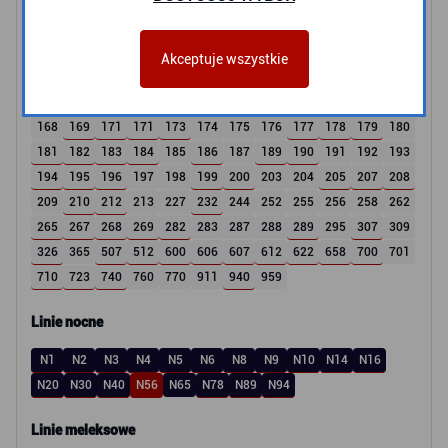
100
102
104
105
106
107
108
109
110
111
112
113
114
115
116
117
118
119
120
121
122
123
124
125
126
127
128
130
131
132
133
134
135
136
137
138
Akceptuje wszystkie
140
141
143
144
145
146
147
148
149
150
152
153
154
155
156
157
158
159
160
162
163
165
166
167
168
169
171
171
173
174
175
176
177
178
179
180
181
182
183
184
185
186
187
189
190
191
192
193
194
195
196
197
198
199
200
203
204
205
207
208
209
210
212
213
227
232
244
252
255
256
258
262
265
267
268
269
282
283
287
288
289
295
307
309
326
365
507
512
600
606
607
612
622
658
700
701
710
723
740
760
770
911
940
959
Linie nocne
N1
N2
N3
N4
N5
N6
N8
N9
N10
N14
N16
N20
N30
N40
N56
N65
N78
N89
N94
Linie meleksowe