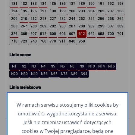
181
182
183
184
185
186
187
189
190
191
192
193
194
195
196
197
198
199
200
203
204
205
207
208
209
210
212
213
227
232
244
252
255
256
258
262
265
267
268
269
282
283
287
288
289
295
307
309
326
365
507
512
600
606
607
612
622
658
700
701
710
723
740
760
770
911
940
959
Linie nocne
N1
N2
N3
N4
N5
N6
N8
N9
N10
N14
N16
N20
N30
N40
N56
N65
N78
N89
N94
Linie meleksowe
Śródmiejski meleks
Orłowski meleks
W ramach serwisu stosujemy pliki cookies by
umożliwić Ci wygodne korzystanie z serwisu.
Jeśli nie zmienisz ustawień dotyczących
cookies w Twojej przeglądarce, będą one