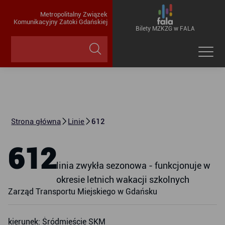
Metropolitalny Związek
Komunikacyjny Zatoki Gdańskiej
Bilety MZKZG w FALA
Strona główna
Linie
612
612
linia zwykła sezonowa - funkcjonuje w
okresie letnich wakacji szkolnych
Zarząd Transportu Miejskiego w Gdańsku
kierunek: Śródmieście SKM