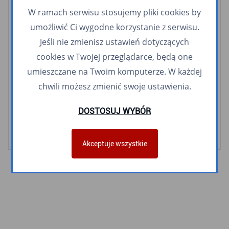
326
365
507
512
600
606
607
612
622
658
700
701
W ramach serwisu stosujemy pliki cookies by
710
723
740
760
770
911
940
959
umożliwić Ci wygodne korzystanie z serwisu.
Jeśli nie zmienisz ustawień dotyczących
Linie nocne
cookies w Twojej przeglądarce, będą one
N1
N2
N3
N4
N5
N6
N8
N9
N10
N14
N16
umieszczane na Twoim komputerze. W każdej
N20
N30
N40
N56
N65
N78
N89
N94
chwili możesz zmienić swoje ustawienia.
Linie meleksowe
DOSTOSUJ WYBÓR
Śródmiejski meleks
Orłowski meleks
Akceptuje wszystkie