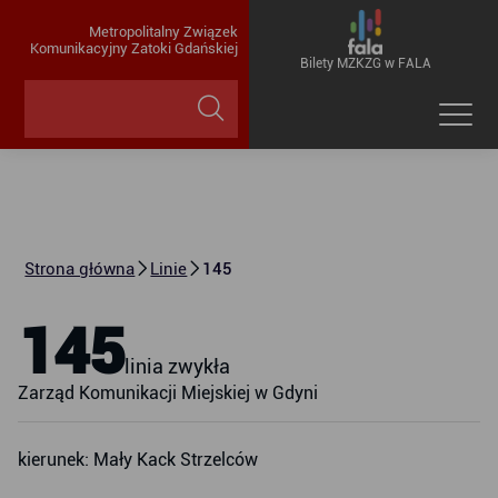
Metropolitalny Związek
Komunikacyjny Zatoki Gdańskiej
Bilety MZKZG w FALA
Strona główna
Linie
145
145
linia zwykła
Zarząd Komunikacji Miejskiej w Gdyni
kierunek: Mały Kack Strzelców