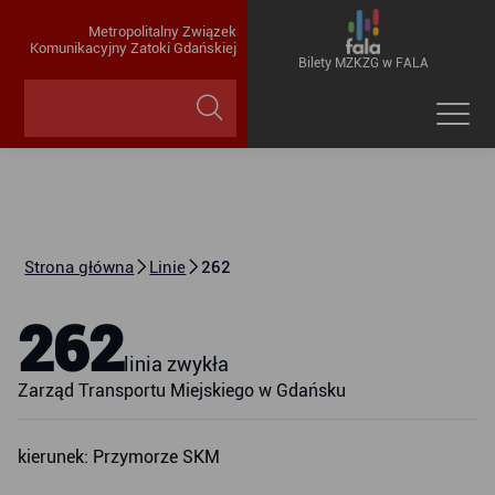
Metropolitalny Związek
Komunikacyjny Zatoki Gdańskiej
Bilety MZKZG w FALA
Strona główna
Linie
262
262
linia zwykła
Zarząd Transportu Miejskiego w Gdańsku
kierunek: Przymorze SKM