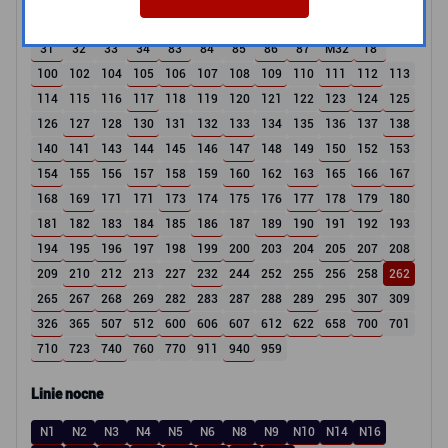
18
19
21
22
23
24
25
26
27
28
29
30
31
32
33
34
83
84
85
86
87
M32
T8
100
102
104
105
106
107
108
109
110
111
112
113
114
115
116
117
118
119
120
121
122
123
124
125
126
127
128
130
131
132
133
134
135
136
137
138
140
141
143
144
145
146
147
148
149
150
152
153
154
155
156
157
158
159
160
162
163
165
166
167
168
169
171
171
173
174
175
176
177
178
179
180
181
182
183
184
185
186
187
189
190
191
192
193
194
195
196
197
198
199
200
203
204
205
207
208
209
210
212
213
227
232
244
252
255
256
258
262
265
267
268
269
282
283
287
288
289
295
307
309
326
365
507
512
600
606
607
612
622
658
700
701
710
723
740
760
770
911
940
959
Linie nocne
N1
N2
N3
N4
N5
N6
N8
N9
N10
N14
N16