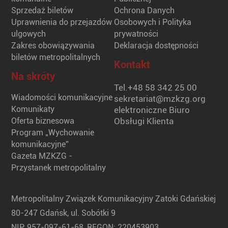
Sprzedaż biletów
Ochrona Danych
Uprawnienia do przejazdów
Osobowych i Polityka
ulgowych
prywatności
Zakres obowiązywania
Deklaracja dostępności
biletów metropolitalnych
Kontakt
Na skróty
Tel.
+48 58 342 25 00
Wiadomości komunikacyjne
sekretariat@mzkzg.org
Komunikaty
elektroniczne Biuro
Oferta biznesowa
Obsługi Klienta
Program „Wychowanie
komunikacyjne”
Gazeta MZKZG -
Przystanek metropolitalny
Metropolitalny Związek Komunikacyjny Zatoki Gdańskiej
80-247 Gdańsk, ul. Sobótki 9
NIP: 957-097-61-68, REGON: 220453903