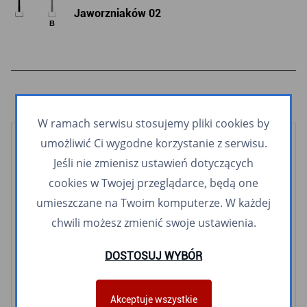
Jaworzniaków 02
B
W ramach serwisu stosujemy pliki cookies by
umożliwić Ci wygodne korzystanie z serwisu.
Kolej
Jeśli nie zmienisz ustawień dotyczących
SKM
POLREGIO
cookies w Twojej przeglądarce, będą one
umieszczane na Twoim komputerze. W każdej
Tramwaje
chwili możesz zmienić swoje ustawienia.
2
3
5
6
8
9
10
11
12
60
63
DOSTOSUJ WYBÓR
Autobusy i Trolejbusy
G
J
K
M
R
S
W
X
Z
1
2
3
Akceptuje wszystkie
4
5
6
7
8
9
10
11
12
13
16
17