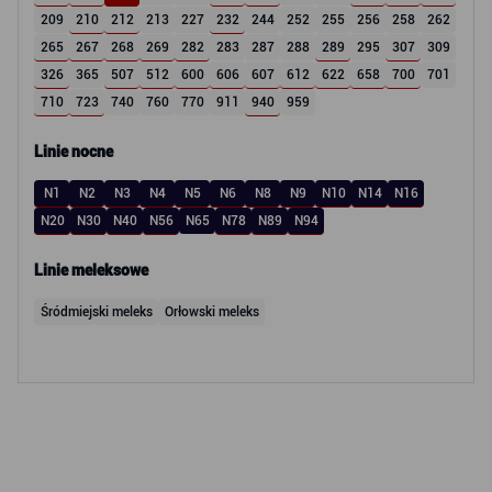
209
210
212
213
227
232
244
252
255
256
258
262
265
267
268
269
282
283
287
288
289
295
307
309
326
365
507
512
600
606
607
612
622
658
700
701
710
723
740
760
770
911
940
959
Linie nocne
N1
N2
N3
N4
N5
N6
N8
N9
N10
N14
N16
N20
N30
N40
N56
N65
N78
N89
N94
Linie meleksowe
Śródmiejski meleks
Orłowski meleks