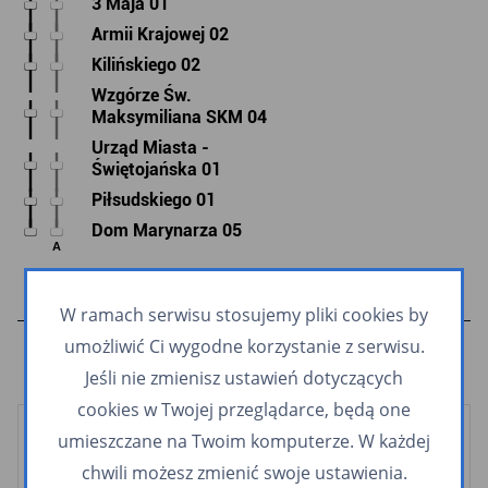
3 Maja 01
Armii Krajowej 02
Kilińskiego 02
Wzgórze Św.
Maksymiliana SKM 04
Urząd Miasta -
Świętojańska 01
Piłsudskiego 01
Dom Marynarza 05
A
W ramach serwisu stosujemy pliki cookies by
umożliwić Ci wygodne korzystanie z serwisu.
Jeśli nie zmienisz ustawień dotyczących
cookies w Twojej przeglądarce, będą one
umieszczane na Twoim komputerze. W każdej
Kolej
chwili możesz zmienić swoje ustawienia.