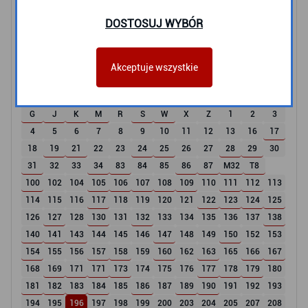
SKM
POLREGIO
DOSTOSUJ WYBÓR
Tramwaje
2
3
5
6
8
9
10
11
12
60
63
Akceptuje wszystkie
Autobusy i Trolejbusy
G
J
K
M
R
S
W
X
Z
1
2
3
4
5
6
7
8
9
10
11
12
13
16
17
18
19
21
22
23
24
25
26
27
28
29
30
31
32
33
34
83
84
85
86
87
M32
T8
100
102
104
105
106
107
108
109
110
111
112
113
114
115
116
117
118
119
120
121
122
123
124
125
126
127
128
130
131
132
133
134
135
136
137
138
140
141
143
144
145
146
147
148
149
150
152
153
154
155
156
157
158
159
160
162
163
165
166
167
168
169
171
171
173
174
175
176
177
178
179
180
181
182
183
184
185
186
187
189
190
191
192
193
194
195
196
197
198
199
200
203
204
205
207
208