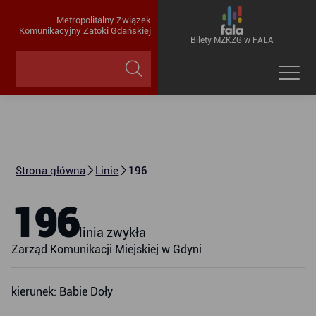
Metropolitalny Związek
Komunikacyjny Zatoki Gdańskiej
Bilety MZKZG w FALA
Strona główna
Linie
196
196
linia zwykła
Zarząd Komunikacji Miejskiej w Gdyni
kierunek: Babie Doły