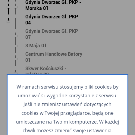
Gdynia Dworzec Gł. PKP -
Morska 01
Gdynia Dworzec Gł. PKP
04
Gdynia Dworzec Gł. PKP
07
3 Maja 01
Centrum Handlowe Batory
01
Skwer Kościuszki -
InfoBox 02
Wybickiego 02
W ramach serwisu stosujemy pliki cookies by
Żwirki i Wigury 02
umożliwić Ci wygodne korzystanie z serwisu.
Traugutta 02
Jeśli nie zmienisz ustawień dotyczących
Węzeł Franciszki
cookies w Twojej przeglądarce, będą one
Cegielskiej 02
umieszczane na Twoim komputerze. W każdej
Rolnicza 02 n/ż
chwili możesz zmienić swoje ustawienia.
Witomino Centrum 02 n/ż