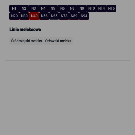
N1
N2
N3
N4
N5
N6
N8
N9
N10
N14
N16
N20
N30
N40
N56
N65
N78
N89
N94
Linie meleksowe
Śródmiejski meleks
Orłowski meleks