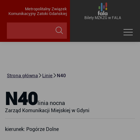
Metropolitalny Związek
Komunikacyjny Zatoki Gdańskiej
Bilety MZKZG w FALA
Strona główna
Linie
N40
N40
linia nocna
Zarząd Komunikacji Miejskiej w Gdyni
kierunek: Pogórze Dolne