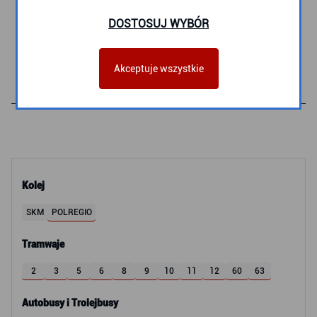
Stawna 02 n/ż
DOSTOSUJ WYBÓR
Witomino Leśniczówka 02
n/ż
A
Akceptuje wszystkie
Kolej
SKM
POLREGIO
Tramwaje
2
3
5
6
8
9
10
11
12
60
63
Autobusy i Trolejbusy